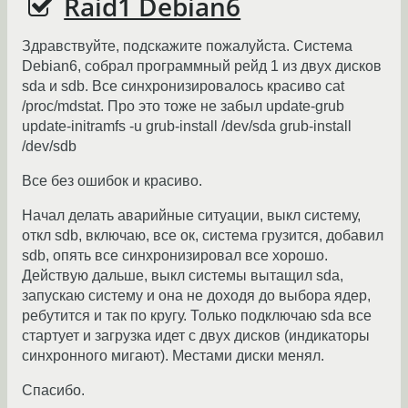
Raid1 Debian6
Здравствуйте, подскажите пожалуйста. Система
Debian6, собрал программный рейд 1 из двух дисков
sda и sdb. Все синхронизировалось красиво cat
/proc/mdstat. Про это тоже не забыл update-grub
update-initramfs -u grub-install /dev/sda grub-install
/dev/sdb
Все без ошибок и красиво.
Начал делать аварийные ситуации, выкл систему,
откл sdb, включаю, все ок, система грузится, добавил
sdb, опять все синхронизировал все хорошо.
Действую дальше, выкл системы вытащил sda,
запускаю систему и она не доходя до выбора ядер,
ребутится и так по кругу. Только подключаю sda все
стартует и загрузка идет с двух дисков (индикаторы
синхронного мигают). Местами диски менял.
Спасибо.