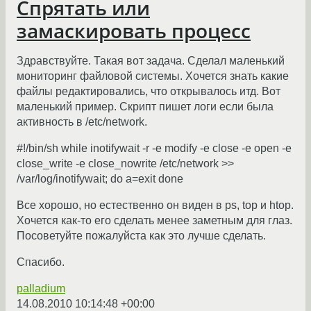
Спрятать или
замаскировать процесс
Здравствуйте. Такая вот задача. Сделал маленький
мониторинг файловой системы. Хочется знать какие
файлы редактировались, что открывалось итд. Вот
маленький пример. Скрипт пишет логи если была
активность в /etc/network.
#!/bin/sh while inotifywait -r -e modify -e close -e open -e
close_write -e close_nowrite /etc/network >>
/var/log/inotifywait; do a=exit done
Все хорошо, но естественно он виден в ps, top и htop.
Хочется как-то его сделать менее заметным для глаз.
Посоветуйте пожалуйста как это лучше сделать.
Спасибо.
palladium
14.08.2010 10:14:48 +00:00