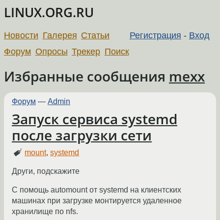
LINUX.ORG.RU
Новости
Галерея
Статьи
Регистрация
-
Вход
Форум
Опросы
Трекер
Поиск
Избранные сообщения
mexx
Форум
—
Admin
Запуск сервиса systemd
после загрузки сети
mount
,
systemd
Други, подскажите
С помощь automount от systemd на клиентских
машинах при загрузке монтируется удаленное
хранилище по nfs.