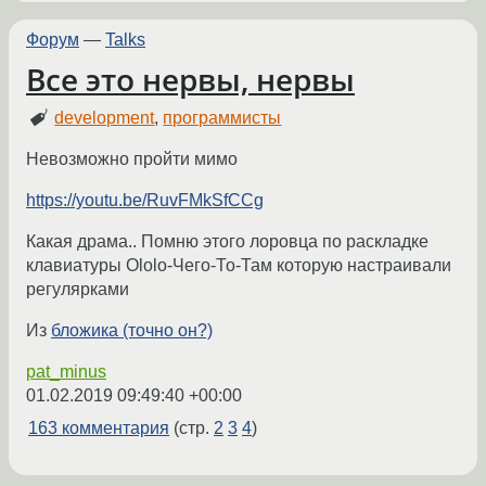
Форум
—
Talks
Все это нервы, нервы
development
,
программисты
Невозможно пройти мимо
https://youtu.be/RuvFMkSfCCg
Какая драма.. Помню этого лоровца по раскладке
клавиатуры Ololo-Чего-То-Там которую настраивали
регулярками
Из
бложика (точно он?)
pat_minus
01.02.2019 09:49:40 +00:00
163 комментария
(стр.
2
3
4
)