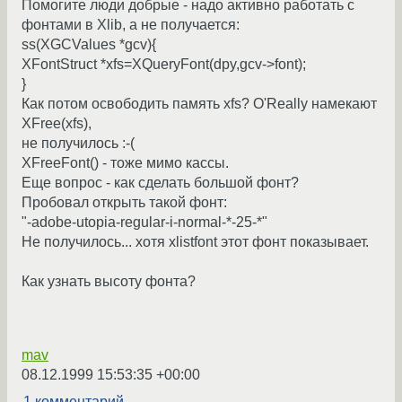
Помогите люди добрые - надо активно работать с
фонтами в Xlib, а не получается:
ss(XGCValues *gcv){
XFontStruct *xfs=XQueryFont(dpy,gcv->font);
}
Как потом освободить память xfs? O'Really намекают
XFree(xfs),
не получилось :-(
XFreeFont() - тоже мимо кассы.
Еще вопрос - как сделать большой фонт?
Пробовал открыть такой фонт:
"-adobe-utopia-regular-i-normal-*-25-*"
Не получилось... хотя xlistfont этот фонт показывает.
Как узнать высоту фонта?
mav
08.12.1999 15:53:35 +00:00
1 комментарий