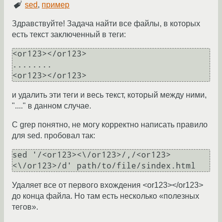
sed
,
пример
Здравствуйте! Задача найти все файлы, в которых
есть текст заключенный в теги:
<or123></or123>

........

<or123></or123>
и удалить эти теги и весь текст, который между ними,
"...." в данном случае.
С grep понятно, не могу корректно написать правило
для sed. пробовал так:
sed '/<or123><\/or123>/,/<or123>
<\/or123>/d' path/to/file/sindex.html
Удаляет все от первого вхождения <or123></or123>
до конца файла. Но там есть несколько «полезных
тегов».