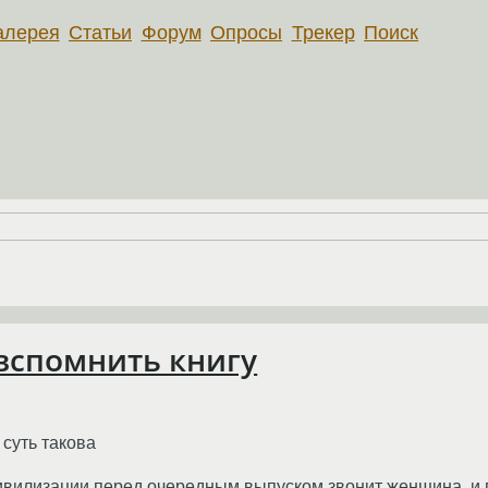
алерея
Статьи
Форум
Опросы
Трекер
Поиск
 вспомнить книгу
суть такова
илизации перед очередным выпуском звонит женщина, и гов