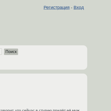
Регистрация
-
Вход
Поиск
орит, что сейчас в студию придёт её муж,