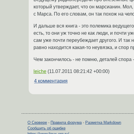
который утверждает, что он марсианин. Мол, 
с Марса. По его словам, он так похож на че
И дальше вся книга - это полемика ведущего 
есть, то они уж точно не как люди, и почти 
сам уже почти переубеждает другого. И так н
равно находится какая-то неувязка, и спор 
Чем закончилось - не помню, деталей спора 
leiche
(
11.07.2011 08:21:42 +00:00
)
4 комментария
О Сервере
-
Правила форума
-
Разметка Markdown
Сообщить об ошибке
https://www.linux.org.ru/