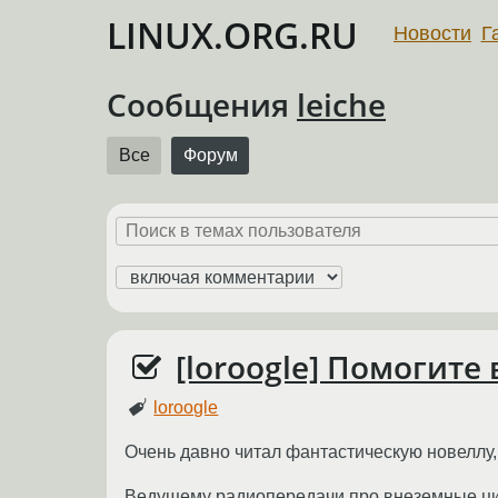
LINUX.ORG.RU
Новости
Г
Сообщения
leiche
Все
Форум
[loroogle] Помогите
loroogle
Очень давно читал фантастическую новеллу, 
Ведущему радиопередачи про внеземные цив