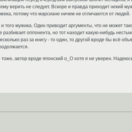
ему верить не следует. Вскоре и правда приходит некий муж
ловека, потому что марсиане ничем не отличаются от людей.
и того мужика. Один приводит аргументы, что не может таког
уже разбивает оппонента, но тот находит какую-нибудь несты
есколько раз за книгу - то один, то другой вроде бы всё объ
продолжается.
- тоже, автор вроде японский о_О хотя я не уверен. Надею