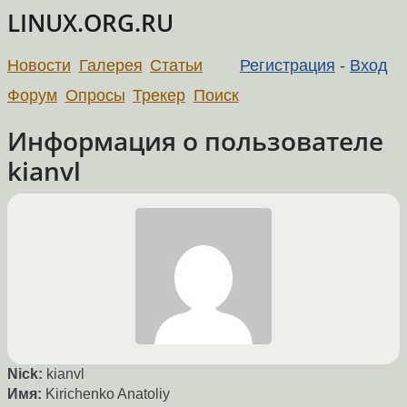
LINUX.ORG.RU
Новости
Галерея
Статьи
Регистрация
-
Вход
Форум
Опросы
Трекер
Поиск
Информация о пользователе
kianvl
Nick:
kianvl
Имя:
Kirichenko Anatoliy