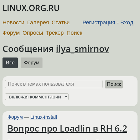
LINUX.ORG.RU
Новости
Галерея
Статьи
Регистрация
-
Вход
Форум
Опросы
Трекер
Поиск
Сообщения
ilya_smirnov
Все
Форум
Поиск
Форум
—
Linux-install
Вопрос про Loadlin в RH 6.2