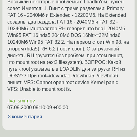
Возникли некоторые проблемы с Loadlin'ом, нужен
совет. Имеется: 1. Винт с тремя разделами: Primary
FAT 16 - 2040Мб и Extended - 12200Мб. На Extended
созданы два раздела FAT 16 - 2040Мб и FAT 32 -
10240Мб. Инсталятор RH говорит, что hda1 2040Мб
Win95 FAT 16 hda5 2040Мб DOS 16bit>=32M hda6
10240Мб Win95 FAT 32 2. На первом стоит Win 98, на
втором (hda5) RH 6.2 (root и своп). С загрузочной
дискеты RH грузится без проблем, при этом пишет,
что mount root на (ext2 filesystem). ВОПРОС: Какой
путь к root указывать в LOADLIN для загрузки RH из
DOS??? При root=/dev/hda1, /dev/hda5, /dev/hda6
пишет: VFS: Cannot open root device Kernel panic
VFS: Unable to mount root fs.
ilya_smirnov
07.09.2000 09:10:09 +00:00
3 комментария