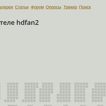
алерея
Статьи
Форум
Опросы
Трекер
Поиск
теле hdfan2
февраль
март
апрель
май
июнь
июль