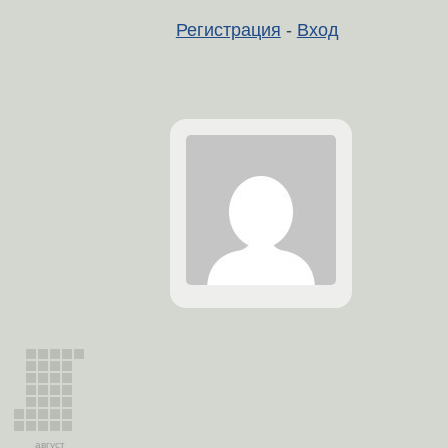
Регистрация
-
Вход
август