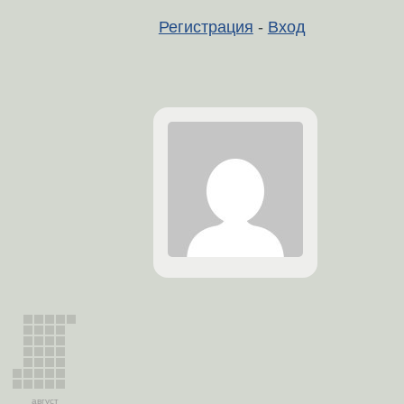
Регистрация
-
Вход
август