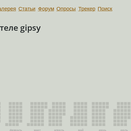
алерея
Статьи
Форум
Опросы
Трекер
Поиск
еле gipsy
февраль
март
апрель
май
июнь
июль