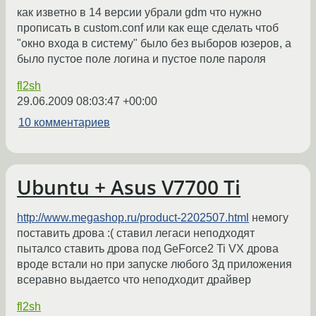
как изветно в 14 версии убрали gdm что нужно
прописать в custom.conf или как еще сделать чтоб
"окно входа в систему" было без выборов юзеров, а
было пустое поле логина и пустое поле пароля
fl2sh
29.06.2009 08:03:47 +00:00
10 комментариев
Ubuntu + Asus V7700 Ti
http://www.megashop.ru/product-2202507.html
немогу
поставить дрова :( ставил легаси неподходят
пыталсо ставить дрова под GeForce2 Ti VX дрова
вроде встали но при запуске любого 3д приложения
всеравно выдаетсо что неподходит драйвер
fl2sh