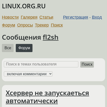
LINUX.ORG.RU
Новости
Галерея
Статьи
Регистрация
-
Вход
Форум
Опросы
Трекер
Поиск
Сообщения
fl2sh
Все
Форум
Поиск
Хсервер не запускаеться
автоматически