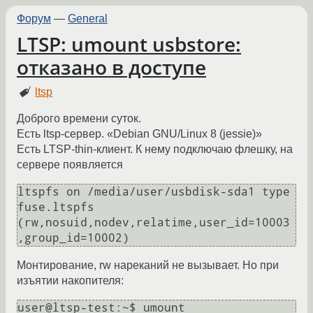
Форум
—
General
LTSP: umount usbstore:
отказано в доступе
ltsp
Доброго времени суток.
Есть ltsp-сервер. «Debian GNU/Linux 8 (jessie)»
Есть LTSP-thin-клиент. К нему подключаю флешку, на
сервере появляется
ltspfs on /media/user/usbdisk-sda1 type 
fuse.ltspfs 
(rw,nosuid,nodev,relatime,user_id=10003
,group_id=10002)
Монтирование, rw нареканий не вызывает. Но при
изъятии накопителя:
user@ltsp-test:~$ umount 