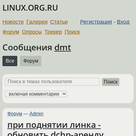
LINUX.ORG.RU
Новости
Галерея
Статьи
Регистрация
-
Вход
Форум
Опросы
Трекер
Поиск
Сообщения
dmt
Все
Форум
Поиск
Форум
—
Admin
при поднятии линка -
обновить dchp-аренду