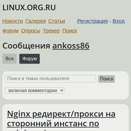
LINUX.ORG.RU
Новости
Галерея
Статьи
Регистрация
-
Вход
Форум
Опросы
Трекер
Поиск
Сообщения
ankoss86
Все
Форум
Поиск
Nginx редирект/прокси на
сторонний инстанс по