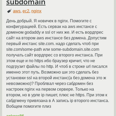
subdomain
aws
,
ec2
,
nginx
День добрый. Я новичек в nginx. Помогите с
конфигурацией. Есть сервак на aws инстансе с
доменом godaddy и ssl от них же. И есть вордпрес
сайт на втором aws инстансе без домена. Допустим
первый инстанс site.com. надо сделать чтоб при
site.com/some-path или some-subdomain.site.com
получать сайт вордпрес со второго инстанса. При
этом еще и по https ибо браузер кричит, что не
подгрузит файлы по http. И чтоб в строке url писался
именно этот путь. Возможно ши это сделать без
установки ssl на второй инстанс(а без домена это ж
невозможно)? Проблвал через сабдомен без
настроек nginx на первом сервере. Только на
втором, но в урле ip пишет, плюс не https. При этом к
сабдгмену привязана в А запись ір второго инстанса.
Вобщем помогите плиз