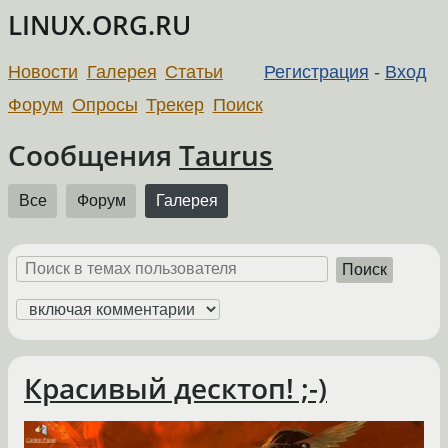
LINUX.ORG.RU
Новости
Галерея
Статьи
Регистрация
-
Вход
Форум
Опросы
Трекер
Поиск
Сообщения
Taurus
Все
Форум
Галерея
Поиск
Красивый десктоп! ;-)