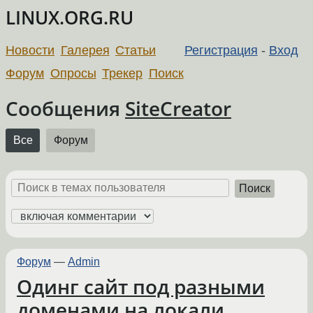
LINUX.ORG.RU
Новости
Галерея
Статьи
Регистрация
-
Вход
Форум
Опросы
Трекер
Поиск
Сообщения
SiteCreator
Все
Форум
Поиск
Форум
—
Admin
Одинг сайт под разными
доменами на локали.