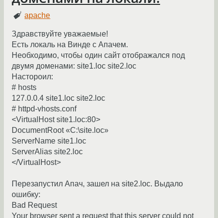
apache
Здравствуйте уважаемые!
Есть локаль на Винде с Апачем.
Необходимо, чтобы один сайт отображался под
двумя доменами: site1.loc site2.loc
Настороил:
# hosts
127.0.0.4 site1.loc site2.loc
# httpd-vhosts.conf
<VirtualHost site1.loc:80>
DocumentRoot «C:\site.loc»
ServerName site1.loc
ServerAlias site2.loc
</VirtualHost>
Перезапустил Апач, зашел на site2.loc. Выдало
ошибку:
Bad Request
Your browser sent a request that this server could not