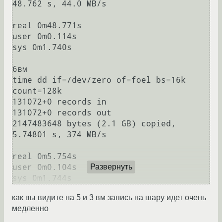
48.762 s, 44.0 MB/s

real 0m48.771s

user 0m0.114s

sys 0m1.740s

6вм

time dd if=/dev/zero of=foel bs=16k 
count=128k

131072+0 records in

131072+0 records out

2147483648 bytes (2.1 GB) copied, 
5.74801 s, 374 MB/s

real 0m5.754s

user 0m0.104s

Развернуть
как вы видите на 5 и 3 вм запись на шару идет очень
медленно