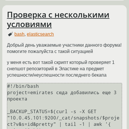
Проверка с несколькими
условиями
bash
,
elasticsearch
Добрый день уважаемые участники данного форума!
помогите пожалуйста с такой ситуацией
у меня есть вот такой скрипт который проверяет 1
снепшот репозиторий в Эластике на предмет
успешности/неуспешности последнего бекапа
#!/bin/bash

project=emirates сюда добавились еще 3 
проекта

_BACKUP_STATUS=$(curl -s -X GET 
"10.0.45.101:9200/_cat/snapshots/$proje
ct?v&s=id&pretty" | tail -1 | awk '{ 