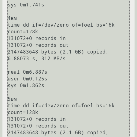
sys 0m1.741s

4вм

time dd if=/dev/zero of=foel bs=16k 
count=128k

131072+0 records in

131072+0 records out

2147483648 bytes (2.1 GB) copied, 
6.88073 s, 312 MB/s

real 0m6.887s

user 0m0.125s

sys 0m1.862s

5вм

time dd if=/dev/zero of=foel bs=16k 
count=128k

131072+0 records in

131072+0 records out

2147483648 bytes (2.1 GB) copied, 