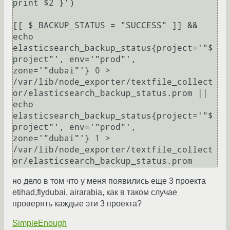
print $2 }')

[[ $_BACKUP_STATUS = "SUCCESS" ]] && 
echo 
elasticsearch_backup_status{project='"$
project"', env='"prod"', 
zone='"dubai"'} 0 > 
/var/lib/node_exporter/textfile_collect
or/elasticsearch_backup_status.prom || 
echo 
elasticsearch_backup_status{project='"$
project"', env='"prod"', 
zone='"dubai"'} 1 > 
/var/lib/node_exporter/textfile_collect
но дело в том что у меня появились еще 3 проекта
etihad,flydubai, airarabia, как в таком случае
проверять каждые эти 3 проекта?
SimpleEnough