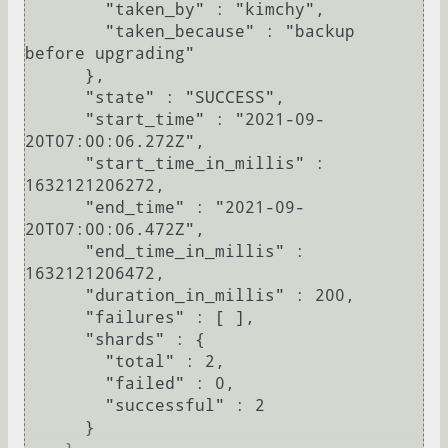
        "taken_by" : "kimchy",

        "taken_because" : "backup 
before upgrading"

      },

      "state" : "SUCCESS",

      "start_time" : "2021-09-
20T07:00:06.272Z",

      "start_time_in_millis" : 
1632121206272,

      "end_time" : "2021-09-
20T07:00:06.472Z",

      "end_time_in_millis" : 
1632121206472,

      "duration_in_millis" : 200,

      "failures" : [ ],

      "shards" : {

        "total" : 2,

        "failed" : 0,

        "successful" : 2

      }
