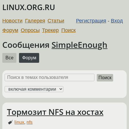
LINUX.ORG.RU
Новости
Галерея
Статьи
Регистрация
-
Вход
Форум
Опросы
Трекер
Поиск
Сообщения
SimpleEnough
Все
Форум
Поиск
Тормозит NFS на хостах
linux
,
nfs