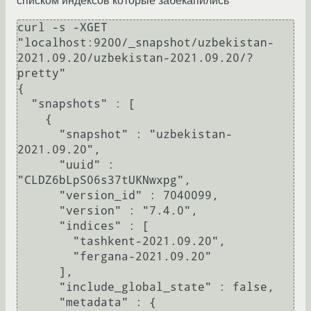
списком индексов которые забекапились
curl -s -XGET 
"localhost:9200/_snapshot/uzbekistan-
2021.09.20/uzbekistan-2021.09.20/?
pretty"

{

  "snapshots" : [

    {

      "snapshot" : "uzbekistan-
2021.09.20",

      "uuid" : 
"CLDZ6bLpS06s37tUKNwxpg",

      "version_id" : 7040099,

      "version" : "7.4.0",

      "indices" : [

        "tashkent-2021.09.20",

        "fergana-2021.09.20"

      ],

      "include_global_state" : false,

      "metadata" : {
