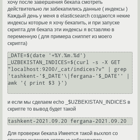
хочу после завершения бекапа смотреть
действительно ли забекапились данные ( индексы )
Каждый день у меня в elasticsearch создаются некие
индексы которые я хочу бекапить, и при запуске
скрипта для бекапа эти индексы я вставляю в
переменную ( для примера сниппет из моего
скрипта)
_DATE=$(date '+%Y.%m.%d')

_UZBEKISTAN_INDICES=$(curl -s -X GET 
"localhost:9200/_cat/indices?v" | grep 
'tashkent-'$_DATE'\|fergana-'$_DATE'' | 
awk '{ print $3 }')

и если мы сделаем echo _$UZBEKISTAN_INDICES в
скрипте то вывод будет такой
Для проверки бекапа Имеется такой выхлоп со