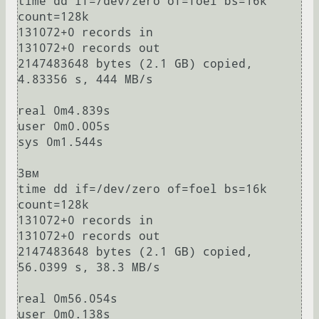
time dd if=/dev/zero of=foel bs=16k 
count=128k

131072+0 records in

131072+0 records out

2147483648 bytes (2.1 GB) copied, 
4.83356 s, 444 MB/s

real 0m4.839s

user 0m0.005s

sys 0m1.544s

3вм

time dd if=/dev/zero of=foel bs=16k 
count=128k

131072+0 records in

131072+0 records out

2147483648 bytes (2.1 GB) copied, 
56.0399 s, 38.3 MB/s

real 0m56.054s

user 0m0.138s
