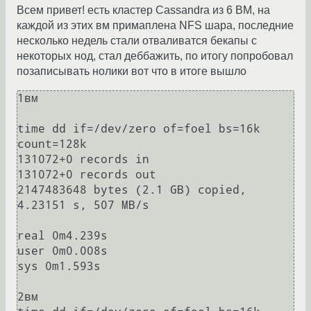
Всем привет! есть кластер Cassandra из 6 ВМ, на
каждой из этих вм примаплена NFS шара, последние
несколько недель стали отваливатся бекапы с
некоторых нод, стал деббажить, по итогу попробовал
позаписывать нолики вот что в итоге вышло
1вм

time dd if=/dev/zero of=foel bs=16k 
count=128k

131072+0 records in

131072+0 records out

2147483648 bytes (2.1 GB) copied, 
4.23151 s, 507 MB/s

real 0m4.239s

user 0m0.008s

sys 0m1.593s

2вм
