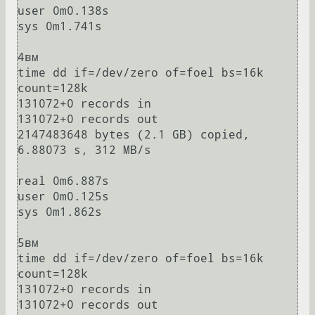
user 0m0.138s

sys 0m1.741s

4вм

time dd if=/dev/zero of=foel bs=16k 
count=128k

131072+0 records in

131072+0 records out

2147483648 bytes (2.1 GB) copied, 
6.88073 s, 312 MB/s

real 0m6.887s

user 0m0.125s

sys 0m1.862s

5вм

time dd if=/dev/zero of=foel bs=16k 
count=128k

131072+0 records in

131072+0 records out
