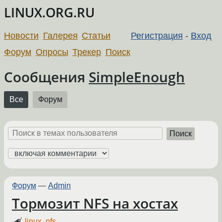
LINUX.ORG.RU
Новости
Галерея
Статьи
Регистрация
-
Вход
Форум
Опросы
Трекер
Поиск
Сообщения
SimpleEnough
Все
Форум
Поиск
Форум
—
Admin
Тормозит NFS на хостах
linux
,
nfs