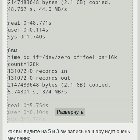
2147483648 bytes (2.1 GB) copied, 
48.762 s, 44.0 MB/s

real 0m48.771s

user 0m0.114s

sys 0m1.740s

6вм

time dd if=/dev/zero of=foel bs=16k 
count=128k

131072+0 records in

131072+0 records out

2147483648 bytes (2.1 GB) copied, 
5.74801 s, 374 MB/s

real 0m5.754s

user 0m0.104s

Развернуть
как вы видите на 5 и 3 вм запись на шару идет очень
медленно