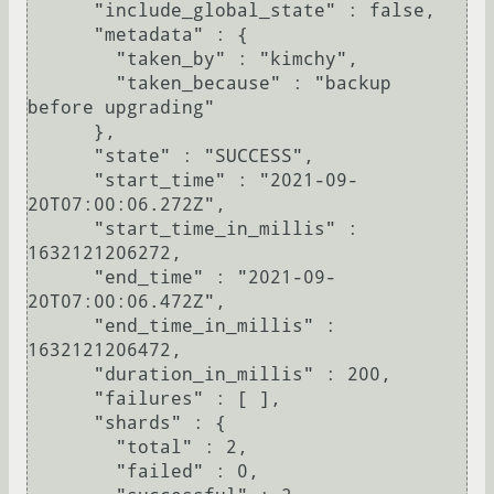
      "include_global_state" : false,

      "metadata" : {

        "taken_by" : "kimchy",

        "taken_because" : "backup 
before upgrading"

      },

      "state" : "SUCCESS",

      "start_time" : "2021-09-
20T07:00:06.272Z",

      "start_time_in_millis" : 
1632121206272,

      "end_time" : "2021-09-
20T07:00:06.472Z",

      "end_time_in_millis" : 
1632121206472,

      "duration_in_millis" : 200,

      "failures" : [ ],

      "shards" : {

        "total" : 2,

        "failed" : 0,
