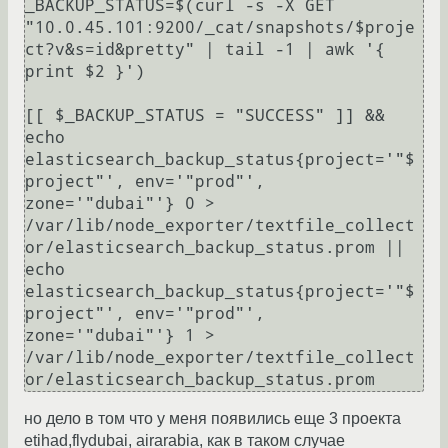
_BACKUP_STATUS=$(curl -s -X GET 
"10.0.45.101:9200/_cat/snapshots/$proje
ct?v&s=id&pretty" | tail -1 | awk '{ 
print $2 }')

[[ $_BACKUP_STATUS = "SUCCESS" ]] && 
echo 
elasticsearch_backup_status{project='"$
project"', env='"prod"', 
zone='"dubai"'} 0 > 
/var/lib/node_exporter/textfile_collect
or/elasticsearch_backup_status.prom || 
echo 
elasticsearch_backup_status{project='"$
project"', env='"prod"', 
zone='"dubai"'} 1 > 
/var/lib/node_exporter/textfile_collect
но дело в том что у меня появились еще 3 проекта
etihad,flydubai, airarabia, как в таком случае