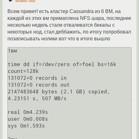
Всем привет! есть кластер Cassandra из 6 ВМ, на
каждой из этих вм примаплена NFS шара, последние
несколько недель стали отваливатся бекапы с
некоторых нод, стал деббажить, по итогу попробовал
позаписывать нолики вот что в итоге вышло
1вм

time dd if=/dev/zero of=foel bs=16k 
count=128k

131072+0 records in

131072+0 records out

2147483648 bytes (2.1 GB) copied, 
4.23151 s, 507 MB/s

real 0m4.239s

user 0m0.008s

sys 0m1.593s
