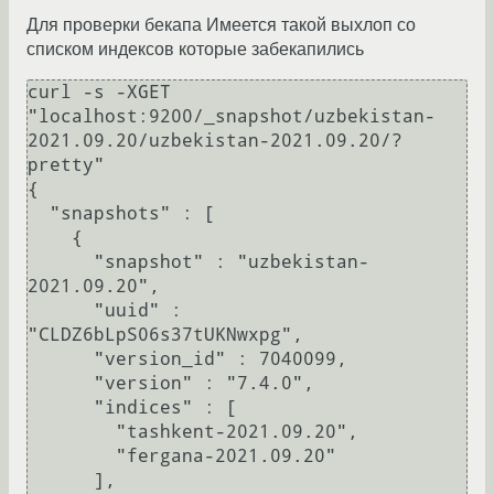
Для проверки бекапа Имеется такой выхлоп со
списком индексов которые забекапились
curl -s -XGET 
"localhost:9200/_snapshot/uzbekistan-
2021.09.20/uzbekistan-2021.09.20/?
pretty"

{

  "snapshots" : [

    {

      "snapshot" : "uzbekistan-
2021.09.20",

      "uuid" : 
"CLDZ6bLpS06s37tUKNwxpg",

      "version_id" : 7040099,

      "version" : "7.4.0",

      "indices" : [

        "tashkent-2021.09.20",

        "fergana-2021.09.20"

      ],
