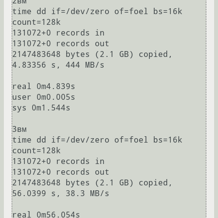
2вм

time dd if=/dev/zero of=foel bs=16k 
count=128k

131072+0 records in

131072+0 records out

2147483648 bytes (2.1 GB) copied, 
4.83356 s, 444 MB/s

real 0m4.839s

user 0m0.005s

sys 0m1.544s

3вм

time dd if=/dev/zero of=foel bs=16k 
count=128k

131072+0 records in

131072+0 records out

2147483648 bytes (2.1 GB) copied, 
56.0399 s, 38.3 MB/s

real 0m56.054s
