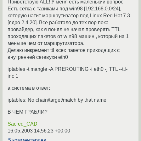
Приветствую ALL! У меня есть маленький вопрос.
Есть сетка с тазиками под win98 [192.168.0.0/24],
которую натит маршрутизатор под Linux Red Hat 7.3
[ядро 2.4.20]. Все работало до тех пор пока
провайдер, как я понял не начал проверять TTL
проходящих пакетов от win98 машин , который на 1
меньше чем от маршрутизатора.
Делаю инкремент ttl всех пакетов приходящих с
внутренней сетевухи eth0
iptables -t mangle -A PREROUTING -i eth0 -j TTL --ttl-
inc 1
а система в ответ:
iptables: No chain/target/match by that name
В ЧЕМ ГРАБЛИ?
Sacred_CAD
16.05.2003 14:56:23 +00:00
5 комментариев