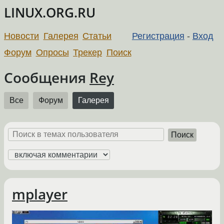
LINUX.ORG.RU
Новости
Галерея
Статьи
Регистрация
-
Вход
Форум
Опросы
Трекер
Поиск
Сообщения
Rey
Все
Форум
Галерея
Поиск
mplayer