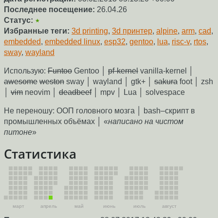
Последнее посещение:
26.04.26
Статус:
★
Избранные теги:
3d printing
,
3d принтер
,
alpine
,
arm
,
cad
,
embedded
,
embedded linux
,
esp32
,
gentoo
,
lua
,
risc-v
,
rtos
,
sway
,
wayland
Использую:
Funtoo
Gentoo │
pf-kernel
vanilla-kernel │
awesome
weston
sway │ wayland │ gtk+ │
sakura
foot │ zsh
│
vim
neovim │
deadbeef
│ mpv │ Lua │ solvespace
Не переношу: ООП головного мозга │ bash–скрипт в
промышленных объёмах │ «
написано на чистом
питоне
»
Статистика
март
апрель
май
июнь
июль
август