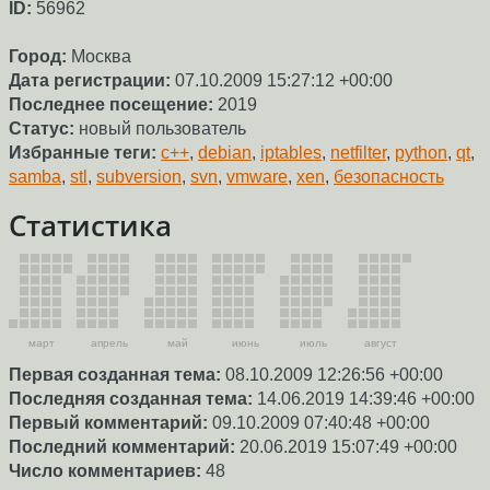
ID:
56962
Город:
Москва
Дата регистрации:
07.10.2009 15:27:12 +00:00
Последнее посещение:
2019
Статус:
новый пользователь
Избранные теги:
c++
,
debian
,
iptables
,
netfilter
,
python
,
qt
,
samba
,
stl
,
subversion
,
svn
,
vmware
,
xen
,
безопасность
Статистика
март
апрель
май
июнь
июль
август
Первая созданная тема:
08.10.2009 12:26:56 +00:00
Последняя созданная тема:
14.06.2019 14:39:46 +00:00
Первый комментарий:
09.10.2009 07:40:48 +00:00
Последний комментарий:
20.06.2019 15:07:49 +00:00
Число комментариев:
48