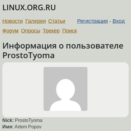
LINUX.ORG.RU
Новости
Галерея
Статьи
Регистрация
-
Вход
Форум
Опросы
Трекер
Поиск
Информация о пользователе
ProstoTyoma
Nick:
ProstoTyoma
Имя:
Artem Popov