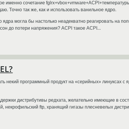
ое именно сочетание fglrx+vbox+vmware+ACPI+температур
аю. Точно так же, как и использовать ванильное ядро.
го ядра могла бы настолько неадекватно реагировать на по
сон до потери напряжения? ACPI такое ACPI...
EL?
ть некий программный продукт на «серийных» линуксах с яд
держки дистрибутивы редхата, желательно имеющие в составе
ый, некрофильский ftp, хранящий гигазы плесневелых дистр