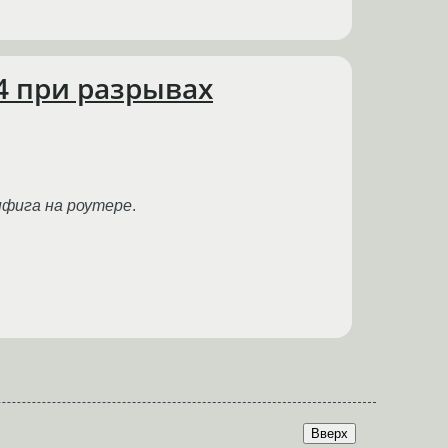
4 при разрывах
нфига на роутере
.
Вверх