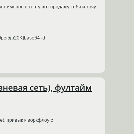
от именно вот эту вот продажу себя и хочу
pei5jb20K|base64 -d
овневая сеть), фултайм
e), привык к воркфлоу с