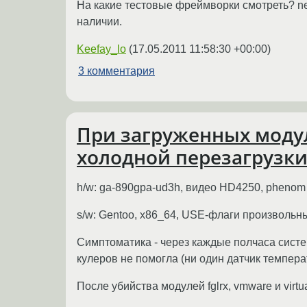
На какие тестовые фреймворки смотреть? net
наличии.
Keefay_lo
(
17.05.2011 11:58:30 +00:00
)
3 комментария
При загруженных модул
холодной перезагрузк
h/w: ga-890gpa-ud3h, видео HD4250, phenom 
s/w: Gentoo, x86_64, USE-флаги произвольные
Симптоматика - через каждые полчаса систе
кулеров не помогла (ни один датчик темпера
После убийства модулей fglrx, vmware и vir