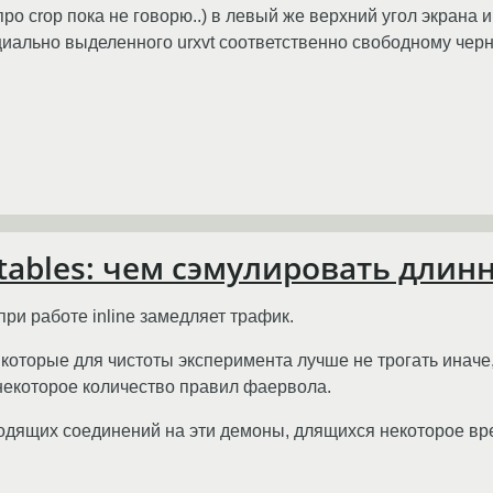
про crop пока не говорю..) в левый же верхний угол экрана
циально выделенного urxvt соответственно свободному черн
ptables: чем сэмулировать дли
при работе inline замедляет трафик.
которые для чистоты эксперимента лучше не трогать иначе,
 некоторое количество правил фаервола.
ходящих соединений на эти демоны, длящихся некоторое вр