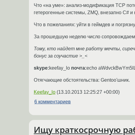
Что «на уме»: анализ-модификация TCP поток
гетерогенные системы, ZMQ, внезапно C# и к
Что в пожеланиях: уйти в геймдев и погрязну
За прошедшую неделю число сопровождаемых 
Тому, кто найдет мне работу мечты, сире
бонус за соучастие >_<
skype:
keefay_lo
почта:
echo aWdvckBwYm5lL
Отягчающие обстоятельства: Gentoo'шник.
Keefay_lo
(
13.10.2013 12:25:27 +00:00
)
6 комментариев
Ищу краткосрочную раб