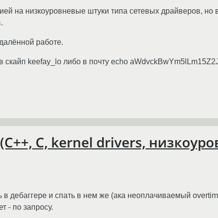
цией на низкоуровневые штуки типа сетевых драйверов, но в
.
удалённой работе.
в скайп keefay_lo либо в почту echo aWdvckBwYm5lLm15Z2J
++, C, kernel drivers, низкоур
 в дебаггере и спать в нем же (ака неоплачиваемый overtim
т - по запросу.