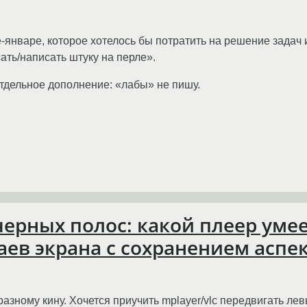
нваре, которое хотелось бы потратить на решение задач из 
ать/написать штуку на перле».
тдельное дополнение: «лабы» не пишу.
 черных полос: какой плеер ум
аев экрана с сохранением аспек
зному кину. Хочется приучить mplayer/vlc передвигать лев