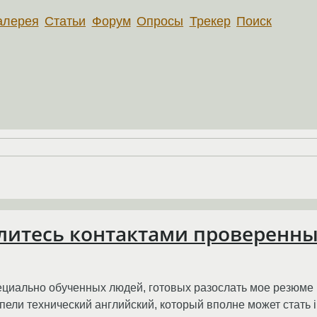
алерея
Статьи
Форум
Опросы
Трекер
Поиск
литесь контактами проверенных
пециально обученных людей, готовых разослать мое резюме
пели технический английский, который вполне может стать i