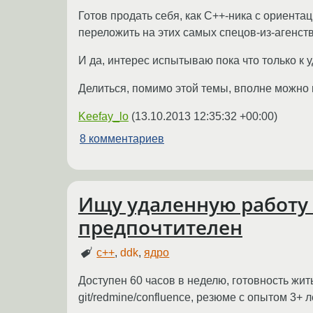
Готов продать себя, как C++-ника с ориента
переложить на этих самых спецов-из-агенств
И да, интерес испытываю пока что только к 
Делиться, помимо этой темы, вполне можно 
Keefay_lo
(
13.10.2013 12:35:32 +00:00
)
8 комментариев
Ищу удаленную работу (C
предпочтителен
c++
,
ddk
,
ядро
Доступен 60 часов в неделю, готовность жить
git/redmine/confluence, резюме с опытом 3+ ле