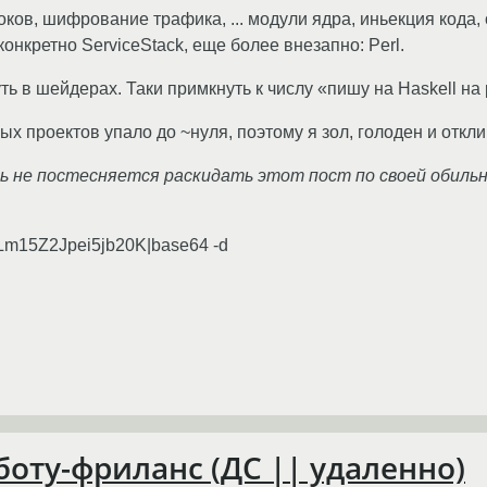
ов, шифрование трафика, ... модули ядра, иньекция кода, 
онкретно ServiceStack, еще более внезапно: Perl.
ть в шейдерах. Таки примкнуть к числу «пишу на Haskell на
проектов упало до ~нуля, поэтому я зол, голоден и откл
чь не постесняется раскидать этот пост по своей обильн
m15Z2Jpei5jb20K|base64 -d
оту-фриланс (ДС || удаленно)