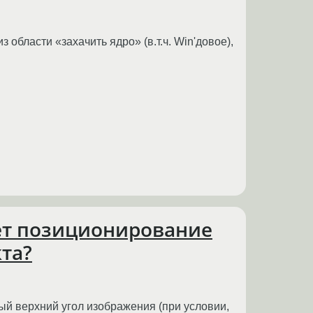
области «захачить ядро» (в.т.ч. Win'довое),
еет позиционирование
та?
ый верхний угол изображения (при условии,