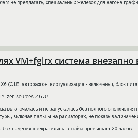
em не предлагать, специальных железок для нагона трафика
ях VM+fglrx система внезапно 
и
X6 (C1E, авторазгон, виртуализация - включены), блок пит
, zen-sources-2.6.37.
ма выключалась и не запускалась без полного отключения 
туры, включая пальцы на радиаторах, не показывал значени
tualbox падения прекратились, аптайм превышает 20 часов.