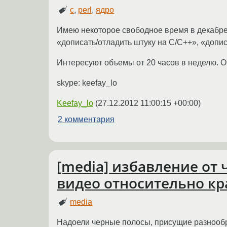
c
,
perl
,
ядро
Имею некоторое свободное время в декабре-я
«дописать/отладить штуку на C/C++», «допис
Интересуют объемы от 20 часов в неделю. О
skype: keefay_lo
Keefay_lo
(
27.12.2012 11:00:15 +00:00
)
2 комментария
[media] избавление от
видео относительно кр
media
Надоели черные полосы, присущие разнообра