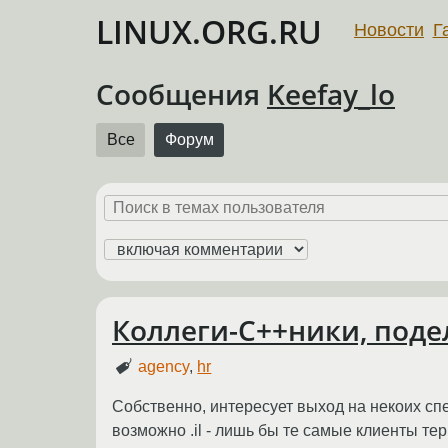
LINUX.ORG.RU
Новости
Г
Сообщения
Keefay_lo
Все
Форум
Коллеги-C++ники, поде
agency
,
hr
Собственно, интересует выход на некоих с
возможно .il - лишь бы те самые клиенты тер