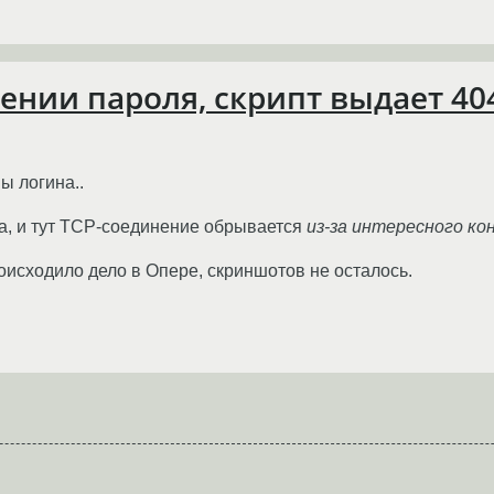
ении пароля, скрипт выдает 40
ы логина..
а, и тут TCP-соединение обрывается
из-за интересного ко
оисходило дело в Опере, скриншотов не осталось.