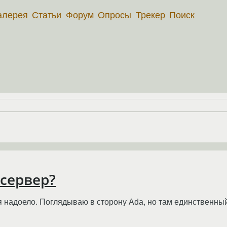
алерея
Статьи
Форум
Опросы
Трекер
Поиск
 сервер?
 надоело. Поглядываю в сторону Ada, но там единственный к