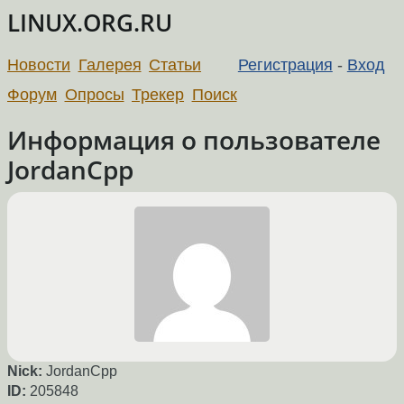
LINUX.ORG.RU
Новости
Галерея
Статьи
Регистрация
-
Вход
Форум
Опросы
Трекер
Поиск
Информация о пользователе
JordanCpp
Nick:
JordanCpp
ID:
205848