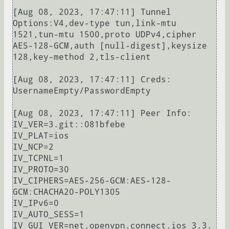
[Aug 08, 2023, 17:47:11] Tunnel 
Options:V4,dev-type tun,link-mtu 
1521,tun-mtu 1500,proto UDPv4,cipher 
AES-128-GCM,auth [null-digest],keysize 
128,key-method 2,tls-client

[Aug 08, 2023, 17:47:11] Creds: 
UsernameEmpty/PasswordEmpty

[Aug 08, 2023, 17:47:11] Peer Info:

IV_VER=3.git::081bfebe

IV_PLAT=ios

IV_NCP=2

IV_TCPNL=1

IV_PROTO=30

IV_CIPHERS=AES-256-GCM:AES-128-
GCM:CHACHA20-POLY1305

IV_IPv6=0

IV_AUTO_SESS=1

IV_GUI_VER=net.openvpn.connect.ios_3.3.