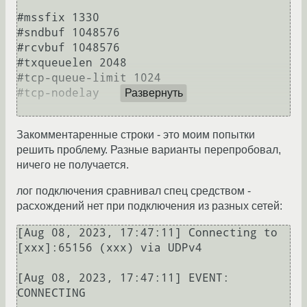
#mssfix 1330

#sndbuf 1048576

#rcvbuf 1048576

#txqueuelen 2048

#tcp-queue-limit 1024

#tcp-nodelay

Развернуть
Закомментаренные строки - это моим попытки
решить проблему. Разные варианты перепробовал,
ничего не получается.
лог подключения сравнивал спец средством -
расхождений нет при подключения из разных сетей:
[Aug 08, 2023, 17:47:11] Connecting to 
[xxx]:65156 (xxx) via UDPv4

[Aug 08, 2023, 17:47:11] EVENT: 
CONNECTING
