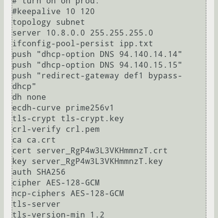
# turn on on prod:

#keepalive 10 120

topology subnet

server 10.8.0.0 255.255.255.0

ifconfig-pool-persist ipp.txt

push "dhcp-option DNS 94.140.14.14"

push "dhcp-option DNS 94.140.15.15"

push "redirect-gateway def1 bypass-
dhcp"

dh none

ecdh-curve prime256v1

tls-crypt tls-crypt.key

crl-verify crl.pem

ca ca.crt

cert server_RgP4w3L3VKHmmnzT.crt

key server_RgP4w3L3VKHmmnzT.key

auth SHA256

cipher AES-128-GCM

ncp-ciphers AES-128-GCM

tls-server

tls-version-min 1.2
