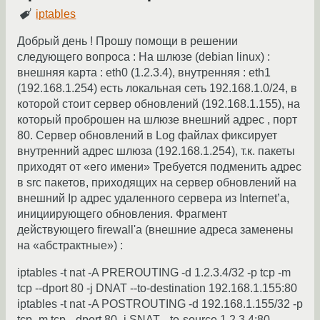
iptables
Добрый день ! Прошу помощи в решении
следующего вопроса : На шлюзе (debian linux) :
внешняя карта : eth0 (1.2.3.4), внутренняя : eth1
(192.168.1.254) есть локальная сеть 192.168.1.0/24, в
которой стоит сервер обновлений (192.168.1.155), на
который проброшен на шлюзе внешний адрес , порт
80. Сервер обновлений в Log файлах фиксирует
внутренний адрес шлюза (192.168.1.254), т.к. пакеты
приходят от «его имени» Требуется подменить адрес
в src пакетов, приходящих на сервер обновлений на
внешний Ip адрес удаленного сервера из Internet’а,
инициирующего обновления. Фрагмент
действующего firewall'а (внешние адреса заменены
на «абстрактные») :
iptables -t nat -A PREROUTING -d 1.2.3.4/32 -p tcp -m
tcp --dport 80 -j DNAT --to-destination 192.168.1.155:80
iptables -t nat -A POSTROUTING -d 192.168.1.155/32 -p
tcp -m tcp --dport 80 -j SNAT --to-source 1.2.3.4:80