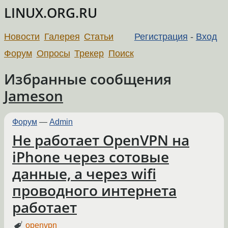
LINUX.ORG.RU
Новости
Галерея
Статьи
Регистрация
-
Вход
Форум
Опросы
Трекер
Поиск
Избранные сообщения
Jameson
Форум
—
Admin
Не работает OpenVPN на
iPhone через сотовые
данные, а через wifi
проводного интернета
работает
openvpn