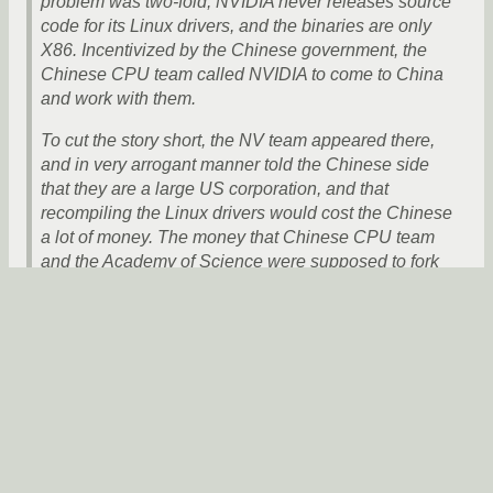
problem was two-fold; NVIDIA never releases source
code for its Linux drivers, and the binaries are only
X86. Incentivized by the Chinese government, the
Chinese CPU team called NVIDIA to come to China
and work with them.
To cut the story short, the NV team appeared there,
and in very arrogant manner told the Chinese side
that they are a large US corporation, and that
recompiling the Linux drivers would cost the Chinese
a lot of money. The money that Chinese CPU team
and the Academy of Science were supposed to fork
out was to the tune of several million dollars in
incentive that are typically referred to as NRE - Non-
recurring Engineering.
Our sources close to the heart of the matter said that
was the end of the meeting and of the relationship.
While we cannot foresee the consequences of that
meeting, bear in mind that back at the day, Intel
supplied Chinese government with an Itanium-based