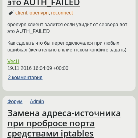
это AUTH_FAILED
client
,
openvpn
,
reconnect
openvpn клиент валится если увидит от сервера вот
это AUTH_FAILED
Как сделать что бы переподключался при любых
ошибках (желательно в клиентском конфиге задать)
VecH
19.11.2016 16:04:09 +00:00
2 комментария
Форум
—
Admin
Замена адреса-источника
при пробросе порта
средствами iptables