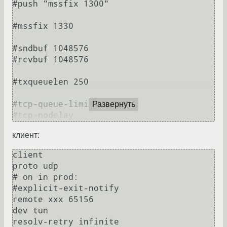
#push "mssfix 1300"

#mssfix 1330

#sndbuf 1048576

#rcvbuf 1048576

#txqueuelen 250

#tcp-queue-limit 1024

Развернуть
клиент:
client

proto udp

# on in prod:

#explicit-exit-notify

remote xxx 65156

dev tun

resolv-retry infinite
