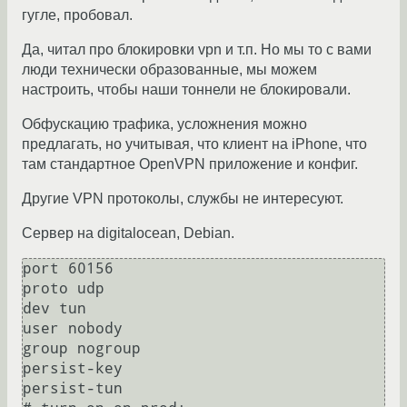
гугле, пробовал.
Да, читал про блокировки vpn и т.п. Но мы то с вами
люди технически образованные, мы можем
настроить, чтобы наши тоннели не блокировали.
Обфускацию трафика, усложнения можно
предлагать, но учитывая, что клиент на iPhone, что
там стандартное OpenVPN приложение и конфиг.
Другие VPN протоколы, службы не интересуют.
Сервер на digitalocean, Debian.
port 60156

proto udp

dev tun

user nobody

group nogroup

persist-key

persist-tun
