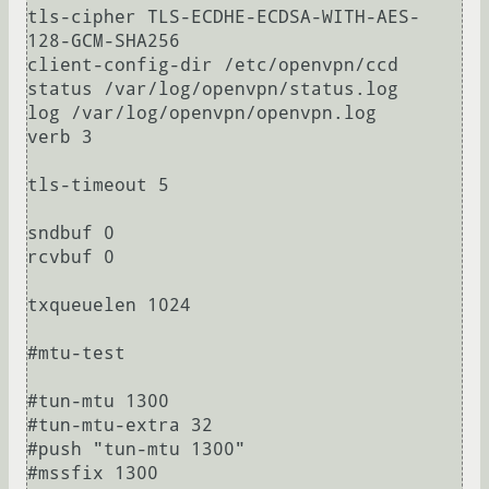
tls-cipher TLS-ECDHE-ECDSA-WITH-AES-
128-GCM-SHA256

client-config-dir /etc/openvpn/ccd

status /var/log/openvpn/status.log

log /var/log/openvpn/openvpn.log

verb 3

tls-timeout 5

sndbuf 0

rcvbuf 0

txqueuelen 1024

#mtu-test

#tun-mtu 1300

#tun-mtu-extra 32

#push "tun-mtu 1300"

#mssfix 1300
