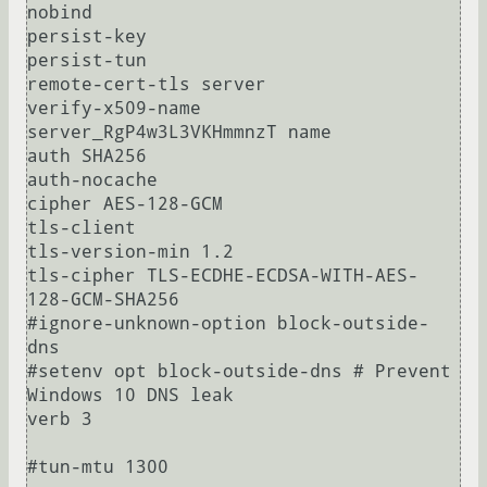
nobind

persist-key

persist-tun

remote-cert-tls server

verify-x509-name 
server_RgP4w3L3VKHmmnzT name

auth SHA256

auth-nocache

cipher AES-128-GCM

tls-client

tls-version-min 1.2

tls-cipher TLS-ECDHE-ECDSA-WITH-AES-
128-GCM-SHA256

#ignore-unknown-option block-outside-
dns

#setenv opt block-outside-dns # Prevent 
Windows 10 DNS leak

verb 3

#tun-mtu 1300
