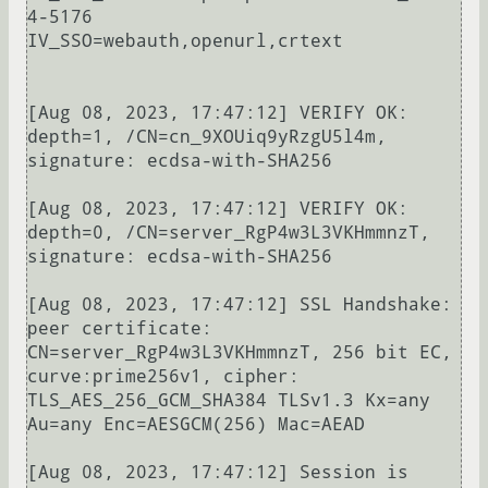
4-5176

IV_SSO=webauth,openurl,crtext

[Aug 08, 2023, 17:47:12] VERIFY OK: 
depth=1, /CN=cn_9XOUiq9yRzgU5l4m, 
signature: ecdsa-with-SHA256

[Aug 08, 2023, 17:47:12] VERIFY OK: 
depth=0, /CN=server_RgP4w3L3VKHmmnzT, 
signature: ecdsa-with-SHA256

[Aug 08, 2023, 17:47:12] SSL Handshake: 
peer certificate: 
CN=server_RgP4w3L3VKHmmnzT, 256 bit EC, 
curve:prime256v1, cipher: 
TLS_AES_256_GCM_SHA384 TLSv1.3 Kx=any 
Au=any Enc=AESGCM(256) Mac=AEAD

[Aug 08, 2023, 17:47:12] Session is 