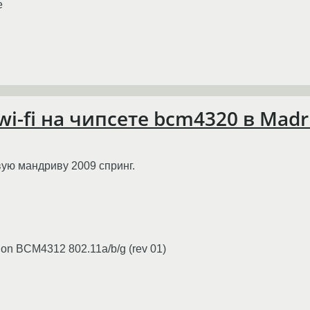
e
wi-fi на чипсете bcm4320 в Madr
вую мандриву 2009 спринг.
tion BCM4312 802.11a/b/g (rev 01)