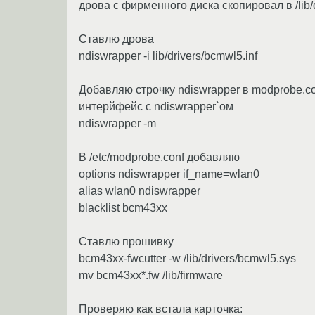
дрова с фирменного диска скопировал в /lib/d
Ставлю дрова
ndiswrapper -i lib/drivers/bcmwl5.inf
Добавляю строчку ndiswrapper в modprobe.c
интерйфейс с ndiswrapper`ом
ndiswrapper -m
В /etc/modprobe.conf добавляю
options ndiswrapper if_name=wlan0
alias wlan0 ndiswrapper
blacklist bcm43xx
Ставлю прошивку
bcm43xx-fwcutter -w /lib/drivers/bcmwl5.sys
mv bcm43xx*.fw /lib/firmware
Проверяю как встала карточка: