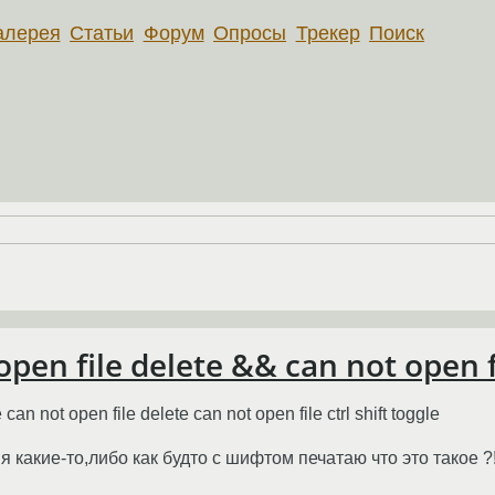
алерея
Статьи
Форум
Опросы
Трекер
Поиск
pen file delete && can not open fil
not open file delete can not open file ctrl shift toggle
я какие-то,либо как будто с шифтом печатаю что это такое ?