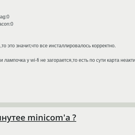
rag:0
eacon:0
,то это значит,что все инсталлировалось корректно.
лампочка у wi-fi не загорается,то есть по сути карта неакт
нутее minicom'а ?