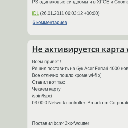
PS одинаковые синдромы и в XFCE и Gnom
IDL
(
26.01.2011 06:03:12 +00:00
)
6 комментариев
Не активируется карта 
Всем привет !
Решил поставить на бук Acer Ferrari 4000 но
Все отлично пошло,кроме wi-fi :(
Ставил вот так:
Чекаем карту
/sbin/lspci
03:00.0 Network controller: Broadcom Corpora
Поставил bcm43xx-fwcutter