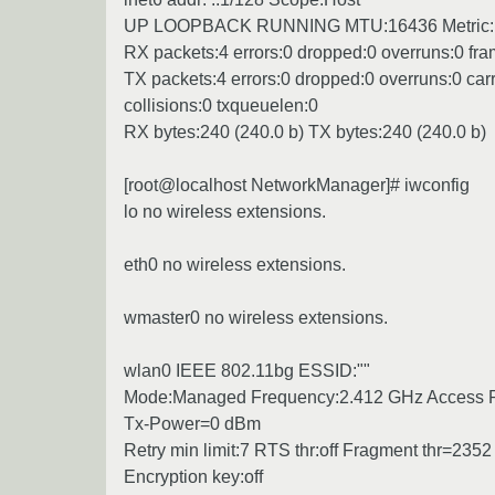
UP LOOPBACK RUNNING MTU:16436 Metric:
RX packets:4 errors:0 dropped:0 overruns:0 fra
TX packets:4 errors:0 dropped:0 overruns:0 carr
collisions:0 txqueuelen:0
RX bytes:240 (240.0 b) TX bytes:240 (240.0 b)
[root@localhost NetworkManager]# iwconfig
lo no wireless extensions.
eth0 no wireless extensions.
wmaster0 no wireless extensions.
wlan0 IEEE 802.11bg ESSID:""
Mode:Managed Frequency:2.412 GHz Access Po
Tx-Power=0 dBm
Retry min limit:7 RTS thr:off Fragment thr=2352
Encryption key:off