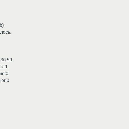
b)
лось.
:36:59
c:1
me:0
ier:0