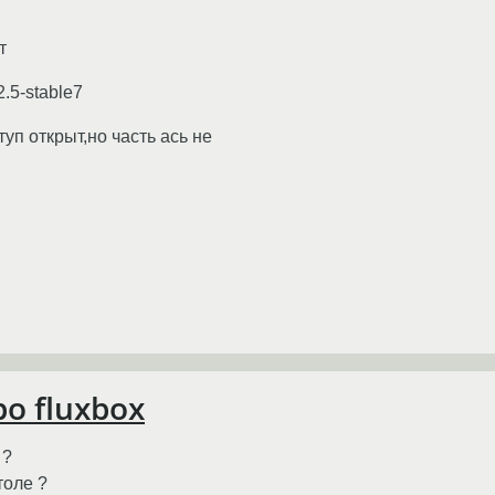
т
.5-stable7
туп открыт,но часть ась не
о fluxbox
 ?
толе ?