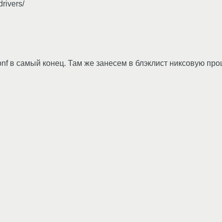
rivers/
onf в самый конец. Там же занесем в блэклист никсовую пр