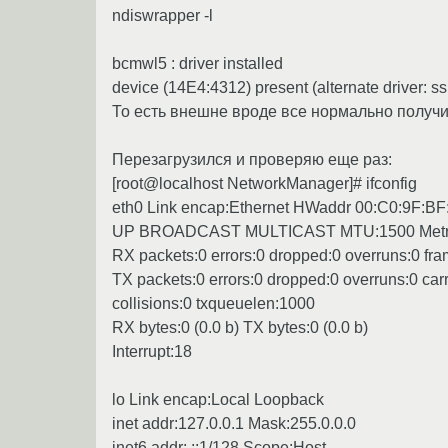
ndiswrapper -l
bcmwl5 : driver installed
device (14E4:4312) present (alternate driver: ss
То есть внешне вроде все нормально получи
Перезагрузился и проверяю еще раз:
[root@localhost NetworkManager]# ifconfig
eth0 Link encap:Ethernet HWaddr 00:C0:9F:BF
UP BROADCAST MULTICAST MTU:1500 Metri
RX packets:0 errors:0 dropped:0 overruns:0 fra
TX packets:0 errors:0 dropped:0 overruns:0 carr
collisions:0 txqueuelen:1000
RX bytes:0 (0.0 b) TX bytes:0 (0.0 b)
Interrupt:18
lo Link encap:Local Loopback
inet addr:127.0.0.1 Mask:255.0.0.0
inet6 addr: ::1/128 Scope:Host