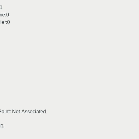
1
me:0
ier:0
int: Not-Associated
 B