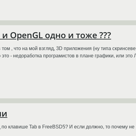
и OpenGL одно и тоже ???
в том , что на мой взгляд, 3D приложения (ну типа скринсев
 это - недоработка програмистов в плане графики, или эт
ли
по клавише Tab в FreeBSD5? И если должно, то почему не р