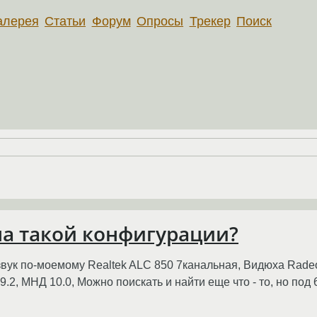
алерея
Статьи
Форум
Опросы
Трекер
Поиск
 на такой конфигурации?
 звук по-моемому Realtek ALC 850 7канальная, Видюха Rade
.2, МНД 10.0, Можно поискать и найти еще что - то, но под 6