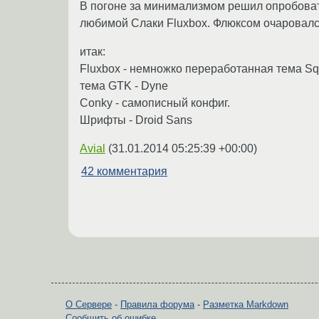
В погоне за минимализмом решил опробова
любимой Cлаки Fluxbox. Флюксом очаровался 
итак:
Fluxbox - немножко переработанная тема Squ
тема GTK - Dyne
Conky - самописный конфиг.
Шрифты - Droid Sans
Avial
(
31.01.2014 05:25:39 +00:00
)
42 комментария
О Сервере
-
Правила форума
-
Разметка Markdown
Сообщить об ошибке