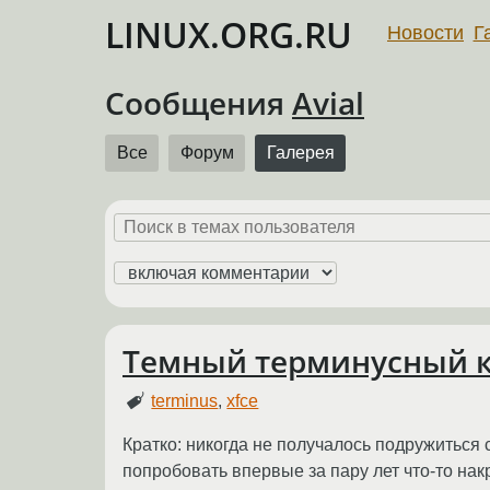
LINUX.ORG.RU
Новости
Г
Сообщения
Avial
Все
Форум
Галерея
Темный терминусный 
terminus
,
xfce
Кратко: никогда не получалось подружиться 
попробовать впервые за пару лет что-то нак