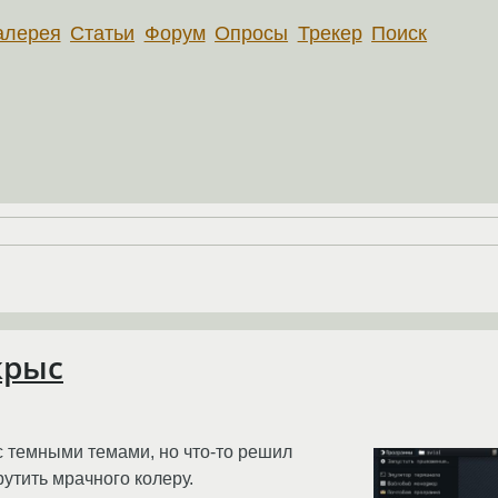
алерея
Статьи
Форум
Опросы
Трекер
Поиск
крыс
с темными темами, но что-то решил
рутить мрачного колеру.