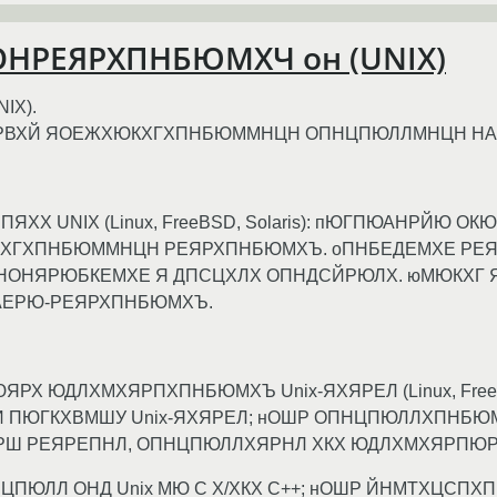
НРЕЯРХПНБЮМХЧ он (UNIX)
IX).
РВХЙ ЯОЕЖХЮКХГХПНБЮММНЦН ОПНЦПЮЛЛМНЦН НА
ЯХХ UNIX (Linux, FreeBSD, Solaris): пЮГПЮАНРЙЮ
РХГХПНБЮММНЦН РЕЯРХПНБЮМХЪ. оПНБЕДЕМХЕ РЕ
ЯНОНЯРЮБКЕМХЕ Я ДПСЦХЛХ ОПНДСЙРЮЛХ. юМЮКХГ 
АЕРЮ-РЕЯРХПНБЮМХЪ.
РХ ЮДЛХМХЯРПХПНБЮМХЪ Unix-ЯХЯРЕЛ (Linux, FreeB
 ПЮГКХВМШУ Unix-ЯХЯРЕЛ; нОШР ОПНЦПЮЛЛХПНБ
Р ПЮАНРШ РЕЯРЕПНЛ, ОПНЦПЮЛЛХЯРНЛ ХКХ ЮДЛХМХЯРПЮР
ПЮЛЛ ОНД Unix МЮ C Х/ХКХ C++; нОШР ЙНМТХЦС