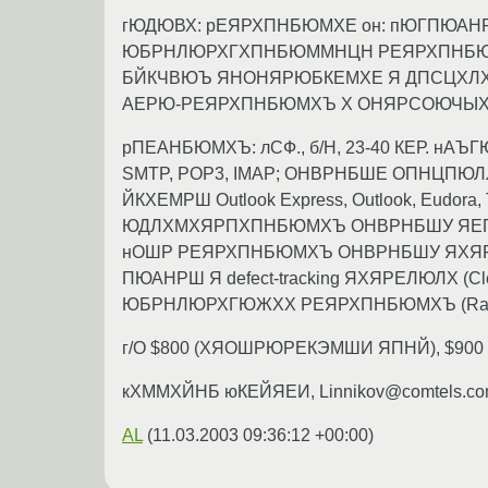
гЮДЮВХ: рЕЯРХПНБЮМХЕ он: пЮГПЮА
ЮБРНЛЮРХГХПНБЮММНЦН РЕЯРХПНБЮМ
БЙКЧВЮЪ ЯНОНЯРЮБКЕМХЕ Я ДПСЦХЛХ
АЕРЮ-РЕЯРХПНБЮМХЪ Х ОНЯРСОЮЧЫХУ
рПЕАНБЮМХЪ: лСФ., б/Н, 23-40 КЕР. 
SMTP, POP3, IMAP; ОНВРНБШЕ ОПНЦПЮЛЛШ 
ЙКХЕМРШ Outlook Express, Outlook, Eudo
ЮДЛХМХЯРПХПНБЮМХЪ ОНВРНБШУ ЯЕП
нОШР РЕЯРХПНБЮМХЪ ОНВРНБШУ ЯХЯРЕЛ
ПЮАНРШ Я defect-tracking ЯХЯРЕЛЮЛХ (C
ЮБРНЛЮРХГЮЖХХ РЕЯРХПНБЮМХЪ (Rational Test
г/О $800 (ХЯОШРЮРЕКЭМШИ ЯПНЙ), $90
кХММХЙНБ юКЕЙЯЕИ, Linnikov@comtels.com,
AL
(
11.03.2003 09:36:12 +00:00
)