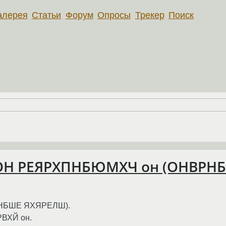
алерея
Статьи
Форум
Опросы
Трекер
Поиск
Н РЕЯРХПНБЮМХЧ он (ОНВРНБ
НБШЕ ЯХЯРЕЛШ).
ХЙ он.