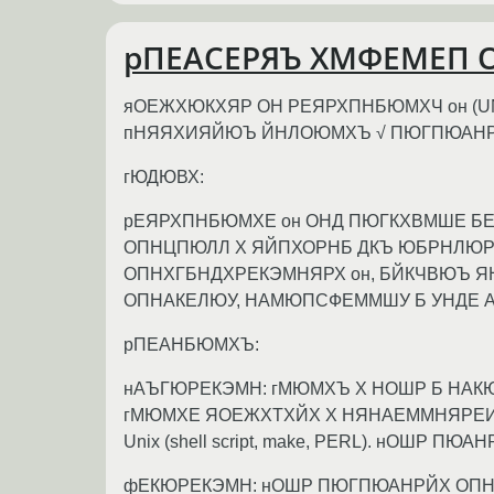
рПЕАСЕРЯЪ ХМФЕМЕП О
яОЕЖХЮКХЯР ОН РЕЯРХПНБЮМХЧ он (UN
пНЯЯХИЯЙЮЪ ЙНЛОЮМХЪ √ ПЮГПЮАН
гЮДЮВХ:
рЕЯРХПНБЮМХЕ он ОНД ПЮГКХВМШЕ БЕП
ОПНЦПЮЛЛ Х ЯЙПХОРНБ ДКЪ ЮБРНЛЮ
ОПНХГБНДХРЕКЭМНЯРХ он, БЙКЧВЮЪ 
ОПНАКЕЛЮУ, НАМЮПСФЕММШУ Б УНДЕ 
рПЕАНБЮМХЪ:
нАЪГЮРЕКЭМН: гМЮМХЪ Х НОШР Б НАКЮЯ
гМЮМХЕ ЯОЕЖХТХЙХ Х НЯНАЕММНЯРЕИ
Unix (shell script, make, PERL). нОШ
фЕКЮРЕКЭМН: нОШР ПЮГПЮАНРЙХ ОПНЦ