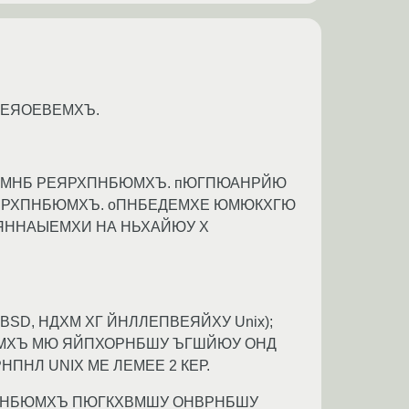
ЕЯОЕВЕМХЪ.
 ОКЮМНБ РЕЯРХПНБЮМХЪ. пЮГПЮАНРЙЮ
ЯРХПНБЮМХЪ. оПНБЕДЕМХЕ ЮМЮКХГЮ
ЯННАЫЕМХИ НА НЬХАЙЮУ Х
SD, НДХМ ХГ ЙНЛЛЕПВЕЯЙХУ Unix);
ЮМХЪ МЮ ЯЙПХОРНБШУ ЪГШЙЮУ ОНД
НПНЛ UNIX МЕ ЛЕМЕЕ 2 КЕР.
ПХПНБЮМХЪ ПЮГКХВМШУ ОНВРНБШУ