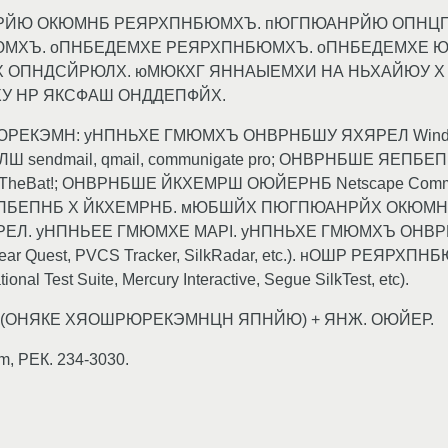
НРЙЮ ОКЮМНБ РЕЯРХПНБЮМХЪ. пЮГПЮАНРЙЮ ОПНЦП
ХЪ. оПНБЕДЕМХЕ РЕЯРХПНБЮМХЪ. оПНБЕДЕМХЕ Ю
 ОПНДСЙРЮЛХ. юМЮКХГ ЯННАЫЕМХИ НА НЬХАЙЮУ Х
 НР ЯКСФАШ ОНДДЕПФЙХ.
нАЪГЮРЕКЭМН: уНПНЬХЕ ГМЮМХЪ ОНВРНБШУ ЯХЯРЕЛ Wi
sendmail, qmail, communigate pro; ОНВРНБШЕ ЯЕПБЕП
ra, TheBat!; ОНВРНБШЕ ЙКХЕМРШ ОЮЙЕРНБ Netscape Commu
БЕПНБ Х ЙКХЕМРНБ. мЮБШЙХ ПЮГПЮАНРЙХ ОКЮМН
. уНПНЬЕЕ ГМЮМХЕ MAPI. уНПНЬХЕ ГМЮМХЪ ОНВРНБШ
lear Quest, PVCS Tracker, SilkRadar, etc.). нОШР Р
 Suite, Mercury Interactive, Segue SilkTest, etc).
0 (ОНЯКЕ ХЯОШРЮРЕКЭМНЦН ЯПНЙЮ) + ЯНЖ. ОЮЙЕР.
 РЕК. 234-3030.