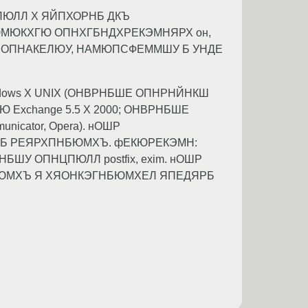
ЮЛЛ Х ЯЙПХОРНБ ДКЪ
МЮКХГЮ ОПНХГБНДХРЕКЭМНЯРХ он,
 ОПНАКЕЛЮУ, НАМЮПСФЕММШУ Б УНДЕ
ndows Х UNIX (ОНВРНБШЕ ОПНРНЙНКШ
Ю Exchange 5.5 Х 2000; ОНВРНБШЕ
nicator, Opera). нОШР
Б РЕЯРХПНБЮМХЪ. фЕКЮРЕКЭМН:
У ОПНЦПЮЛЛ postfix, exim. нОШР
ЕЯРХПНБЮМХЪ Я ХЯОНКЭГНБЮМХЕЛ ЯПЕДЯРБ