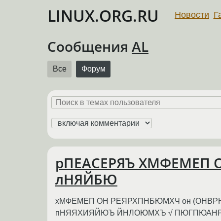
LINUX.ORG.RU
Новости
Г
Сообщения
AL
Все
Форум
рПЕАСЕРЯЪ ХМФЕМЕП О
лНЯЙБЮ
хМФЕМЕП ОН РЕЯРХПНБЮМХЧ он (ОНВР
пНЯЯХИЯЙЮЪ ЙНЛОЮМХЪ √ ПЮГПЮАНРВ