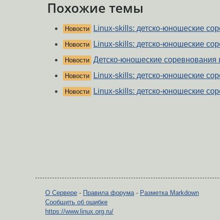
Похожие темы
Linux-skills: детско-юношеские со
Новости
Linux-skills: детско-юношеские со
Новости
Детско-юношеские соревнования п
Новости
Linux-skills: детско-юношеские со
Новости
Linux-skills: детско-юношеские со
Новости
О Сервере
-
Правила форума
-
Разметка Markdown
Сообщить об ошибке
https://www.linux.org.ru/