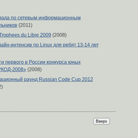
иада по сетевым информационным
льников
(2011)
rophees du Libre 2009
(2008)
айн-интенсив по Linux для ребят 13-14 лет
и первого в России конкурса юных
РКОД-2008»
(2008)
ационный раунд Russian Code Cup 2012
2)
Вверх