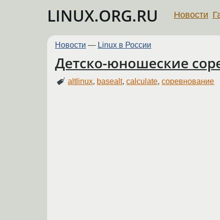
LINUX.ORG.RU
Новости
Г
Новости
—
Linux в России
Детско-юношеские соре
altlinux
,
basealt
,
calculate
,
соревнование