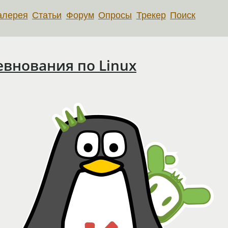
алерея
Статьи
Форум
Опросы
Трекер
Поиск
внования по Linux