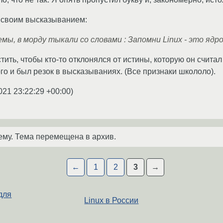
к своим высказыванием:
мы, в морду тыкали со словами : Запомни Linux - это ядро
тить, чтобы кто-то отклонялся от истины, которую он счита
го и был резок в высказываниях. (Все признаки школоло).
021 23:22:29 +00:00
)
ему. Тема перемещена в архив.
←
1
2
3
→
для
Linux в России