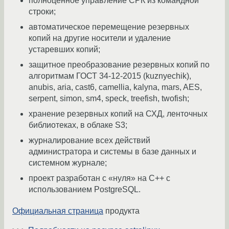
полноценное управление СРК из командной
строки;
автоматическое перемещение резервных
копий на другие носители и удаление
устаревших копий;
защитное преобразование резервных копий по
алгоритмам ГОСТ 34-12-2015 (kuznyechik),
anubis, aria, cast6, camellia, kalyna, mars, AES,
serpent, simon, sm4, speck, treefish, twofish;
хранение резервных копий на СХД, ленточных
библиотеках, в облаке S3;
журналирование всех действий
администратора и системы в базе данных и
системном журнале;
проект разработан с «нуля» на C++ с
использованием PostgreSQL.
Официальная страница
продукта