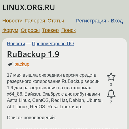
LINUX.ORG.RU
Новости
Галерея
Статьи
Регистрация
-
Вход
Форум
Опросы
Трекер
Поиск
Новости
—
Проприетарное ПО
RuBackup 1.9
backup
17 мая вышла очередная версия средств
резервного копирования RuBackup версии
3
1.9 для развёртывания на платформах
x64_86, Байкал, Эльбрус с дистрибутивами
Astra Linux, CentOS, RedHat, Debian, Ubuntu,
2
ALT Linux, RedOS, Rosa Linux и др.
Список нововведений: