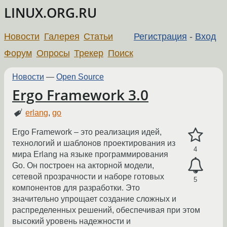
LINUX.ORG.RU
Новости
Галерея
Статьи
Регистрация
-
Вход
Форум
Опросы
Трекер
Поиск
Новости
—
Open Source
Ergo Framework 3.0
erlang
,
go
Ergo Framework – это реализация идей,
технологий и шаблонов проектирования из
4
мира Erlang на языке программирования
Go. Он построен на акторной модели,
сетевой прозрачности и наборе готовых
5
компонентов для разработки. Это
значительно упрощает создание сложных и
распределенных решений, обеспечивая при этом
высокий уровень надежности и