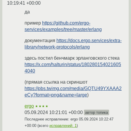
10:19:41 +00:00
да
пример
https://github.com/ergo-
services/examples/tree/master/erlang
документация
https://docs.ergo.services/extra-
library/network-protocols/erlang
здесь постил бенчмарк эрланговского стека
https://x.com/halturin/status/180280154021605
4040
(прямая ссылка на скриншот
https://pbs.twimg.com/media/GQTU49YXAAA2
eCy?format=png&name=large
)
ergo
★★★★
05.09.2024 10:21:01 +00:00
автор топика
Последнее исправление: ergo
05.09.2024 10:22:47
+00:00
(всего
исправлений: 1
)