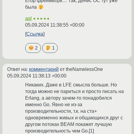
Егор фреймворк… Так, Денис ОС тут уже
была
aol
★★★★★
05.09.2024 11:38:55 +00:00
Ссылка
2
1
Ответ на:
комментарий
от theNamelessOne
05.09.2024 11:38:13 +00:00
Никаких. Даже в LFE смысла больше. Но
тогда можно не париться и просто писать на
Erlang, а автору зачем-то понадобился
именно Go. Явно не из-за
производительности, т.к. на ста+
одновременно живых и общающихся друг с
другом потоках BEAM покажет лучшую
производительность чем Go.[1]