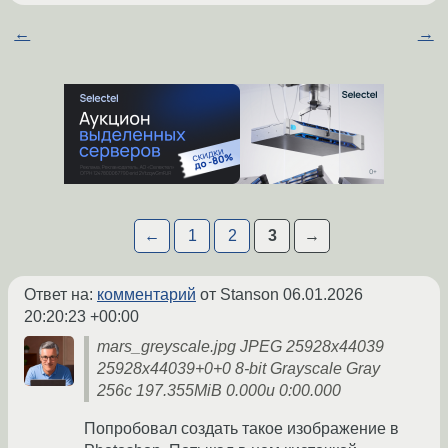
←
→
←
1
2
3
→
Ответ на:
комментарий
от Stanson
06.01.2026
20:20:23 +00:00
mars_greyscale.jpg JPEG 25928x44039
25928x44039+0+0 8-bit Grayscale Gray
256c 197.355MiB 0.000u 0:00.000
Попробовал создать такое изображение в