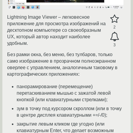
Lightning Image Viewer – легковесное
приложение для просмотра изображений на
2
десктопном компьютере со своеобразным
UX, который автор находит наиболее
удобным.
3
Без рамки окна, без меню, без тулбаров, только
само изображение в прозрачном полноэкранном
оверлее с управлением, аналогичным таковому в
картографических приложениях:
панорамирование (перемещение)
перетаскиванием мышью с зажатой левой
кнопкой (или клавиатурными стрелками);
зум в точку под курсором скроллом (или в точку
в центре дисплея клавиатурными +=/-/0);
закрытие левым кликом где угодно (или
клавиатурным Enter, что делает возможным