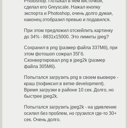
Photoshop. Потыкал в нем кисточкой,
сделал его Greyscale. Нажал кнопку
экспорта и Photoshop, очень долго думая,
наконец отобразил превью и подавился.
При этом предложил отскейлить картинку
до 34% - 8831x15000. Это лимиты jpeg?
Сохранил в png (размер файла 337Мб), при
этом фотошоп сожрал 35Гб.
Сконвертировал png в jpeg2k (размер
файла 305Мб).
Попытался загрузить png в своем вьювере -
краш (пофиксил в ветке development).
Время загрузки в районе 10 сек. Долго, но
быстрее jpeg2k.
Попытался загрузить jpeg2k - на удивление
осилил без проблем, но грузился где-то 30+
сек. Очень долго.