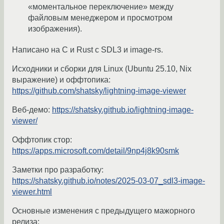
«моментальное переключение» между
файловым менеджером и просмотром
изображения).
Написано на C и Rust с SDL3 и image-rs.
Исходники и сборки для Linux (Ubuntu 25.10, Nix
выражение) и оффтопика:
https://github.com/shatsky/lightning-image-viewer
Веб-демо:
https://shatsky.github.io/lightning-image-
viewer/
Оффтопик стор:
https://apps.microsoft.com/detail/9np4j8k90smk
Заметки про разработку:
https://shatsky.github.io/notes/2025-03-07_sdl3-image-
viewer.html
Основные изменения с предыдущего мажорного
релиза: