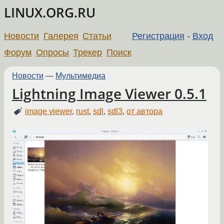
LINUX.ORG.RU
Новости
Галерея
Статьи
Регистрация
-
Вход
Форум
Опросы
Трекер
Поиск
Новости
—
Мультимедиа
Lightning Image Viewer 0.5.1
image viewer
,
rust
,
sdl
,
sdl3
,
от автора