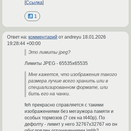
Ссылка
1
Ответ на:
комментарий
от andreyu
18.01.2026
19:28:44 +00:00
Это лимиты jpeg?
Лимиты JPEG - 65535х65535
Мне кажется, что изображения такого
размера лучше всего хранить или в
специализированном формате, или
бить его на чанки.
feh прекрасно справляется с такими
изображениями без мегаужора памяти и
особых тормозов (7 сек на t440p). По
дефолту - лимит у него 32767х32767 но он
обусловлен ограничениями imlib2.