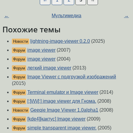
←
Мультимедиа
→
Похожие темы
lightning-image-viewer 0.2.0
(2025)
Новости
image viewer
(2007)
Форум
image viewer
(2004)
Форум
легкий image viewer
(2013)
Форум
Image Viewer с подгрузкой изображений
Форум
(2015)
Terminal emulator и Image viewer
(2014)
Форум
[:]\/\/\/[:] image viewer для Гнома.
(2008)
Форум
Geeqie Image Viewer 1.0alpha1
(2008)
Новости
[kde4][кактус] Image viewer
(2009)
Форум
simple transparent image viewer.
(2005)
Форум