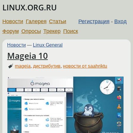
LINUX.ORG.RU
Новости
Галерея
Статьи
Регистрация
-
Вход
Форум
Опросы
Трекер
Поиск
Новости
—
Linux General
Mageia 10
mageia
,
дистрибутив
,
новости от saahriktu