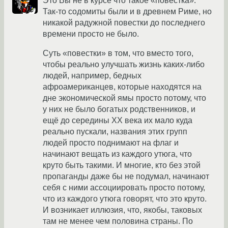
Это Вы не в курсе что такое «повестка».
Так-то содомиты были и в древнем Риме, но
никакой радужной повестки до последнего
времени просто не было.
Суть «повестки» в том, что вместо того,
чтобы реально улучшать жизнь каких-либо
людей, например, бедных
афроамериканцев, которые находятся на
дне экономической ямы просто потому, что
у них не было богатых родственников, и
ещё до середины XX века их мало куда
реально пускали, названия этих групп
людей просто поднимают на флаг и
начинают вещать из каждого утюга, что
круто быть такими. И многие, кто без этой
пропаганды даже бы не подумал, начинают
себя с ними ассоциировать просто потому,
что из каждого утюга говорят, что это круто.
И возникает иллюзия, что, якобы, таковых
там не менее чем половина страны. По