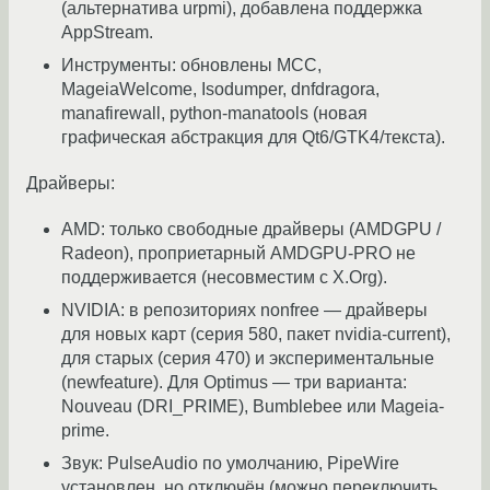
(альтернатива urpmi), добавлена поддержка
AppStream.
Инструменты: обновлены MCC,
MageiaWelcome, Isodumper, dnfdragora,
manafirewall, python-manatools (новая
графическая абстракция для Qt6/GTK4/текста).
Драйверы:
AMD: только свободные драйверы (AMDGPU /
Radeon), проприетарный AMDGPU-PRO не
поддерживается (несовместим с X.Org).
NVIDIA: в репозиториях nonfree — драйверы
для новых карт (серия 580, пакет nvidia-current),
для старых (серия 470) и экспериментальные
(newfeature). Для Optimus — три варианта:
Nouveau (DRI_PRIME), Bumblebee или Mageia-
prime.
Звук: PulseAudio по умолчанию, PipeWire
установлен, но отключён (можно переключить