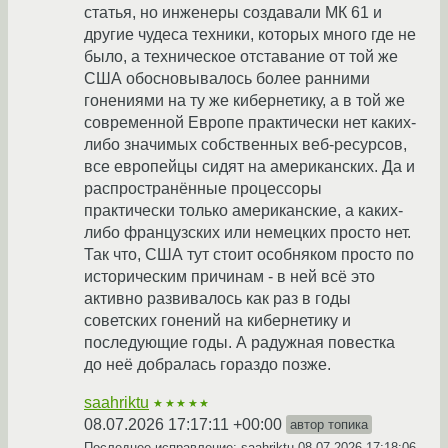
статья, но инженеры создавали МК 61 и
другие чудеса техники, которых много где не
было, а техническое отставание от той же
США обосновывалось более ранними
гонениями на ту же кибернетику, а в той же
современной Европе практически нет каких-
либо значимых собственных веб-ресурсов,
все европейцы сидят на американских. Да и
распространённые процессоры
практически только американские, а каких-
либо французских или немецких просто нет.
Так что, США тут стоит особняком просто по
историческим причинам - в ней всё это
активно развивалось как раз в годы
советских гонений на кибернетику и
последующие годы. А радужная повестка
до неё добралась гораздо позже.
saahriktu
★★★★★
08.07.2026 17:17:11 +00:00
автор топика
Последнее исправление: saahriktu
08.07.2026 17:18:06