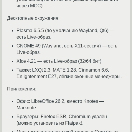
через MCC).
Десктопные окружения:
Plasma 6.5.5 (по умолчанию Wayland, Qt6) —
есть Live-образ.
GNOME 49 (Wayland, есть X11-сессия) — есть
Live-образ.
Xfce 4.21 — есть Live-образ (32/64 бит).
Также: LXQt 2.3, MATE 1.28, Cinnamon 6.6,
Enlightenment E27, лёгкие оконные менеджеры.
Приложения:
Офис: LibreOffice 26.2, вместо Knotes —
Marknote.
Браузеры: Firefox ESR, Chromium удалён
(можно установить из Flatpak).
Мультимедиа: кодеки mp3 теперь в Core (из-за