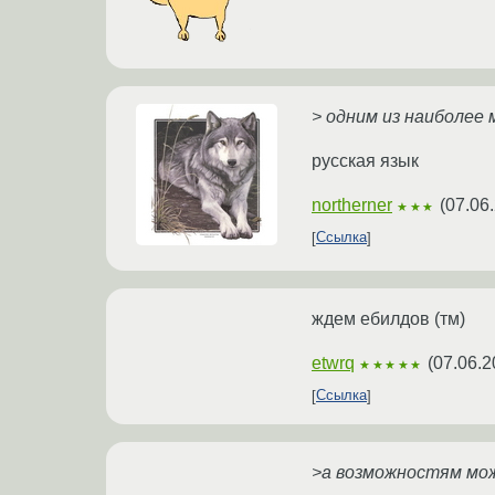
> одним из наиболее
русская язык
northerner
(
07.06
★★★
Ссылка
ждем ебилдов (тм)
etwrq
(
07.06.2
★★★★★
Ссылка
>а возможностям мо