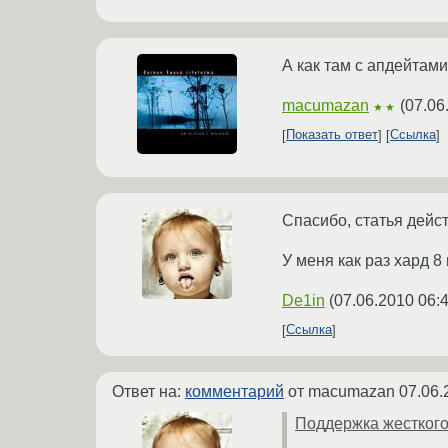
А как там с апдейтами
macumazan
(
07.06
★★
Показать ответ
Ссылка
Спасибо, статья дейс
У меня как раз хард 8
De1in
(
07.06.2010 06:
Ссылка
Ответ на:
комментарий
от macumazan
07.06.
Поддержка жесткого