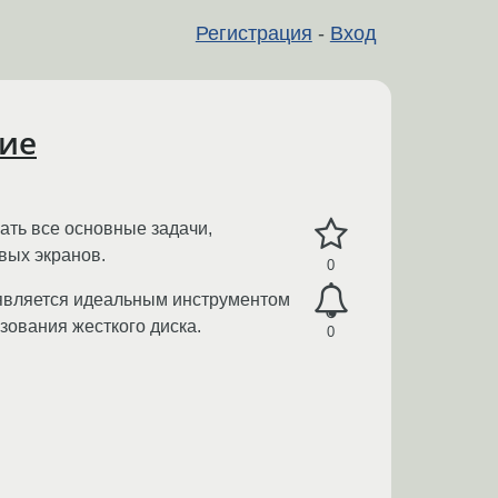
Регистрация
-
Вход
ние
ать все основные задачи,
вых экранов.
0
я является идеальным инструментом
ования жесткого диска.
0