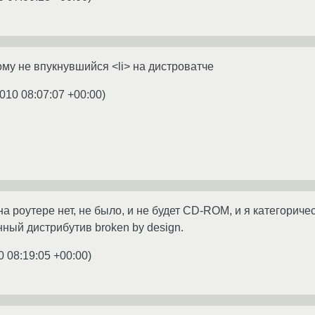
му не впукнувшийся <li> на дистроватче
010 08:07:07 +00:00
)
на роутере нет, не было, и не будет CD-ROM, и я категориче
нный дистрибутив broken by design.
0 08:19:05 +00:00
)