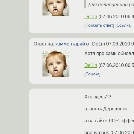
Для полноценной р
De1in
(
07.06.2010 06:
Показать ответ
Ссылка
Ответ на:
комментарий
от De1in
07.06.2010 0
Хотя про сами обновл
De1in
(
07.06.2010 06:
Ссылка
Хто здесь??
а, опять Деревянко.
а на сайте ЛОР-эффек
anonymous
(
07.06.201