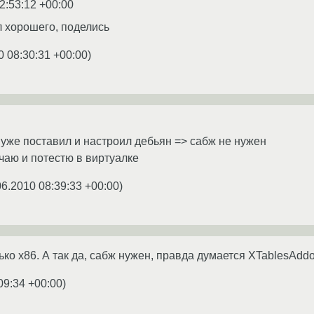
2:53:12 +00:00
л хорошего, поделись
0 08:30:31 +00:00
)
м уже поставил и настроил дебьян => сабж не нужен
ачаю и потестю в виртуалке
06.2010 08:39:33 +00:00
)
ько x86. А так да, сабж нужен, правда думается XTablesAddo
09:34 +00:00
)