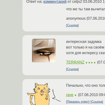
Ответ на:
комментарий
от cetjs2
03.06.2010 1
что же ты там вычита
anonymous
(
07.06.201
Ссылка
интересная задумка
вот только я на своё
хотя для интересу ск
TERRANZ
(
07.
★★★★
Ссылка
Печально, что оно тол
rave
(
07.06.2010 09:
★
Показать ответ
Ссылка