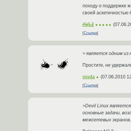
походу о поддержке ж
своей аскетичностью 
AVL2
(
07.06.2
★★★★★
Ссылка
> является одним из 
Простите, не удержал
ssvda
(
07.06.2010 1
★
Ссылка
>Devil Linux являет
основные задачи, во
межсетевых экранов.