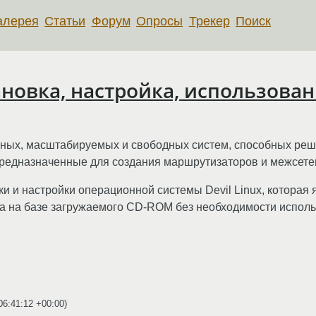
алерея
Статьи
Форум
Опросы
Трекер
Поиск
тановка, настройка, использова
щных, масштабируемых и свободных систем, способных реш
редназначенные для создания маршрутизаторов и межсете
ки и настройки операционной системы Devil Linux, котора
а на базе загружаемого CD-ROM без необходимости использ
06:41:12 +00:00
)