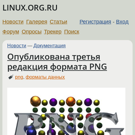
LINUX.ORG.RU
Новости
Галерея
Статьи
Регистрация
-
Вход
Форум
Опросы
Трекер
Поиск
Новости
—
Документация
Опубликована третья
редакция формата PNG
png
,
форматы данных