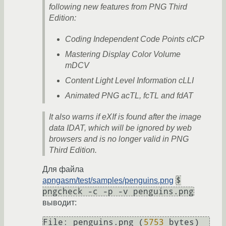
following new features from PNG Third
Edition:
Coding Independent Code Points cICP
Mastering Display Color Volume
mDCV
Content Light Level Information cLLI
Animated PNG acTL, fcTL and fdAT
It also warns if eXIf is found after the image
data IDAT, which will be ignored by web
browsers and is no longer valid in PNG
Third Edition.
Для файла
$
apngasm/test/samples/penguins.png
pngcheck -c -p -v penguins.png
выводит:
File: penguins.png (
5753
 bytes)
