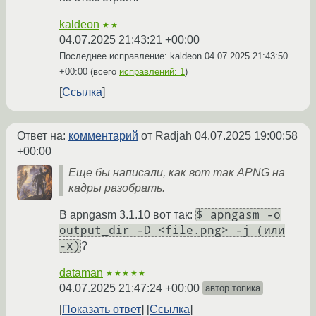
kaldeon
★★
04.07.2025 21:43:21 +00:00
Последнее исправление: kaldeon
04.07.2025 21:43:50
+00:00
(всего
исправлений: 1
)
Ссылка
Ответ на:
комментарий
от Radjah
04.07.2025 19:00:58
+00:00
Еще бы написали, как вот так APNG на
кадры разобрать.
$ apngasm -o
В apngasm 3.1.10 вот так:
output_dir -D <file.png> -j (или
-x)
?
dataman
★★★★★
04.07.2025 21:47:24 +00:00
автор топика
Показать ответ
Ссылка