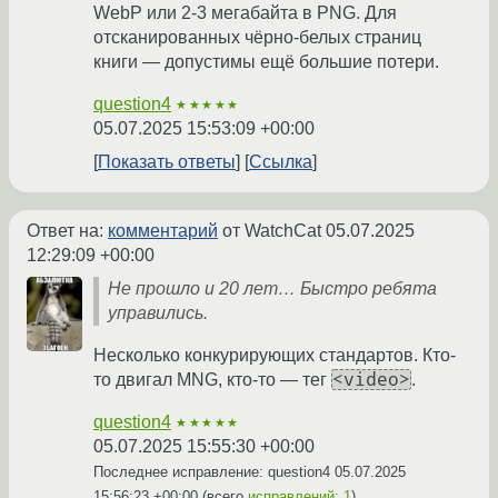
WebP или 2-3 мегабайта в PNG. Для
отсканированных чёрно-белых страниц
книги — допустимы ещё большие потери.
question4
★★★★★
05.07.2025 15:53:09 +00:00
Показать ответы
Ссылка
Ответ на:
комментарий
от WatchCat
05.07.2025
12:29:09 +00:00
Не прошло и 20 лет… Быстро ребята
управились.
Несколько конкурирующих стандартов. Кто-
<video>
то двигал MNG, кто-то — тег
.
question4
★★★★★
05.07.2025 15:55:30 +00:00
Последнее исправление: question4
05.07.2025
15:56:23 +00:00
(всего
исправлений: 1
)