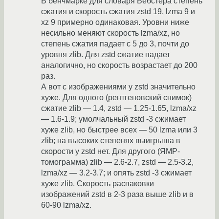
В бенчмарке для словаря Вебстера степень
сжатия и скорость сжатия zstd 19, lzma 9 и
xz 9 примерно одинаковая. Уровни ниже
несильно меняют скорость lzma/xz, но
степень сжатия падает с 5 до 3, почти до
уровня zlib. Для zstd сжатие падает
аналогично, но скорость возрастает до 200
раз.
А вот с изображениями у zstd значительно
хуже. Для одного (рентгеновский снимок)
сжатие zlib — 1.4, zstd — 1.25-1.65, lzma/xz
— 1.6-1.9; умолчальный zstd -3 сжимает
хуже zlib, но быстрее всех — 50 lzma или 3
zlib; на высоких степенях выигрыша в
скорости у zstd нет. Для другого (ЯМР-
томограмма) zlib — 2.6-2.7, zstd — 2.5-3.2,
lzma/xz — 3.2-3.7; и опять zstd -3 сжимает
хуже zlib. Скорость распаковки
изображений zstd в 2-3 раза выше zlib и в
60-90 lzma/xz.