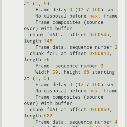
at (
1
, 
9
)

    Frame delay 
0
 (
12
 / 
100
) sec

    No disposal before 
next
 frame

    Frame composites (source 
over) with buffer

  chunk fdAT at offset 
0x0054b
, 
length 
748
    Frame data, sequence number 
2
  chunk fcTL at offset 
0x00843
, 
length 
26
    Frame, sequence number 
3
    Width 
59
, height 
68
 starting 
at (
1
, 
5
)

    Frame delay 
0
 (
12
 / 
100
) sec

    No disposal before 
next
 frame

    Frame composites (source 
over) with buffer

  chunk fdAT at offset 
0x00869
, 
length 
682
    Frame data, sequence number 
4