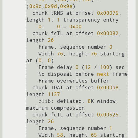
(
0x9c
,
0x9d
,
0x9e
)

  chunk tRNS at offset 
0x00075
, 
length 
1
: 
1
 transparency entry

0
:    
0
 = 
0x00
  chunk fcTL at offset 
0x00082
, 
length 
26
    Frame, sequence number 
0
    Width 
76
, height 
76
 starting 
at (
0
, 
0
)

    Frame delay 
0
 (
12
 / 
100
) sec

    No disposal before 
next
 frame

    Frame overwrites buffer

  chunk IDAT at offset 
0x000a8
, 
length 
1137
    zlib: deflated, 
8
K window, 
maximum compression

  chunk fcTL at offset 
0x00525
, 
length 
26
    Frame, sequence number 
1
    Width 
58
, height 
65
 starting 