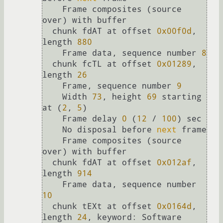
    Frame composites (source 
over) with buffer

  chunk fdAT at offset 
0x00f0d
, 
length 
880
    Frame data, sequence number 
8
  chunk fcTL at offset 
0x01289
, 
length 
26
    Frame, sequence number 
9
    Width 
73
, height 
69
 starting 
at (
2
, 
5
)

    Frame delay 
0
 (
12
 / 
100
) sec

    No disposal before 
next
 frame

    Frame composites (source 
over) with buffer

  chunk fdAT at offset 
0x012af
, 
length 
914
    Frame data, sequence number 
10
  chunk tEXt at offset 
0x0164d
, 
length 
24
, keyword: Software
