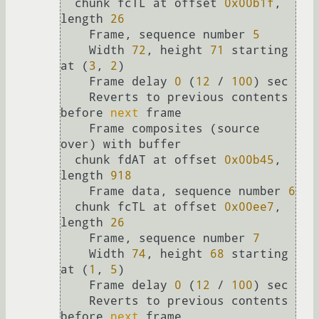
  chunk fcTL at offset 
0x00b1f
, 
length 
26
    Frame, sequence number 
5
    Width 
72
, height 
71
 starting 
at (
3
, 
2
)

    Frame delay 
0
 (
12
 / 
100
) sec

    Reverts to previous contents 
before 
next
 frame

    Frame composites (source 
over) with buffer

  chunk fdAT at offset 
0x00b45
, 
length 
918
    Frame data, sequence number 
6
  chunk fcTL at offset 
0x00ee7
, 
length 
26
    Frame, sequence number 
7
    Width 
74
, height 
68
 starting 
at (
1
, 
5
)

    Frame delay 
0
 (
12
 / 
100
) sec

    Reverts to previous contents 
before 
next
 frame
