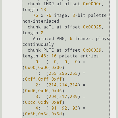
  chunk IHDR at offset 
0x0000c
, 
length 
13
76
 x 
76
 image, 
8
-bit palette, 
non-interlaced

  chunk acTL at offset 
0x00025
, 
length 
8
    Animated PNG, 
6
 frames, plays 
continuously

  chunk PLTE at offset 
0x00039
, 
length 
48
: 
16
 palette entries

0
:  (  
0
,  
0
,  
0
) = 
(
0x00
,
0x00
,
0x00
)

1
:  (
255
,
255
,
255
) = 
(
0xff
,
0xff
,
0xff
)

2
:  (
214
,
214
,
214
) = 
(
0xd6
,
0xd6
,
0xd6
)

3
:  (
204
,
217
,
239
) = 
(
0xcc
,
0xd9
,
0xef
)

4
:  ( 
91
, 
92
, 
93
) = 
(
0x5b
,
0x5c
,
0x5d
)
