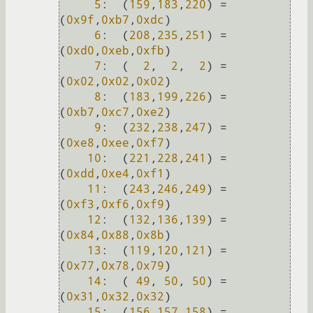
5
:  (
159
,
183
,
220
) = 
(
0x9f
,
0xb7
,
0xdc
)

6
:  (
208
,
235
,
251
) = 
(
0xd0
,
0xeb
,
0xfb
)

7
:  (  
2
,  
2
,  
2
) = 
(
0x02
,
0x02
,
0x02
)

8
:  (
183
,
199
,
226
) = 
(
0xb7
,
0xc7
,
0xe2
)

9
:  (
232
,
238
,
247
) = 
(
0xe8
,
0xee
,
0xf7
)

10
:  (
221
,
228
,
241
) = 
(
0xdd
,
0xe4
,
0xf1
)

11
:  (
243
,
246
,
249
) = 
(
0xf3
,
0xf6
,
0xf9
)

12
:  (
132
,
136
,
139
) = 
(
0x84
,
0x88
,
0x8b
)

13
:  (
119
,
120
,
121
) = 
(
0x77
,
0x78
,
0x79
)

14
:  ( 
49
, 
50
, 
50
) = 
(
0x31
,
0x32
,
0x32
)

15
:  (
156
,
157
,
158
) = 