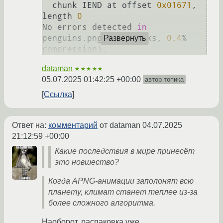
  chunk IEND at offset 
0x01671
, 
length 
0
No errors detected 
in
penguins.png (
18
 chunks, 
0.4
% 
Развернуть
dataman
★★★★★
05.07.2025 01:42:25 +00:00
автор топика
Ссылка
Ответ на:
комментарий
от dataman
04.07.2025
21:12:59 +00:00
Какие последствия в мире принесёт
это новшество?
Когда APNG-анимации заполонят всю
планету, климат станет теплее из-за
более сложного алгоритма.
Наоборот, распаковка уже