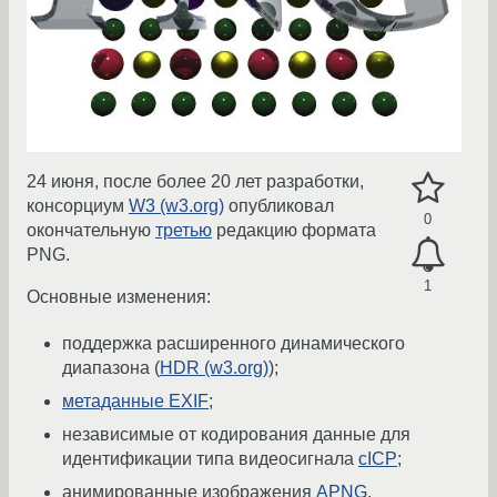
24 июня, после более 20 лет разработки,
консорциум
W3 (w3.org)
опубликовал
0
окончательную
третью
редакцию формата
PNG.
1
Основные изменения:
поддержка расширенного динамического
диапазона (
HDR (w3.org)
);
метаданные EXIF
;
независимые от кодирования данные для
идентификации типа видеосигнала
cICP
;
анимированные изображения
APNG
.