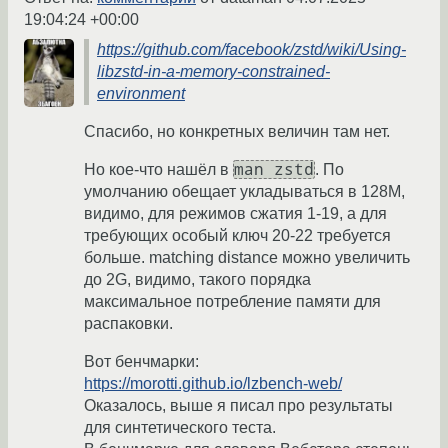
19:04:24 +00:00
https://github.com/facebook/zstd/wiki/Using-
libzstd-in-a-memory-constrained-
environment
Спасибо, но конкретных величин там нет.
man zstd
Но кое-что нашёл в
. По
умолчанию обещает укладываться в 128M,
видимо, для режимов сжатия 1-19, а для
требующих особый ключ 20-22 требуется
больше. matching distance можно увеличить
до 2G, видимо, такого порядка
максимальное потребление памяти для
распаковки.
Вот бенчмарки:
https://morotti.github.io/lzbench-web/
Оказалось, выше я писал про результаты
для синтетического теста.