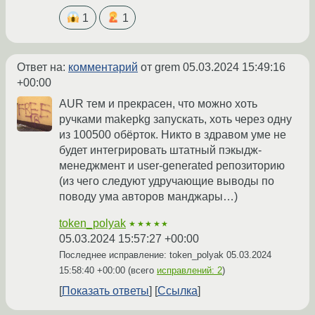
1
1
Ответ на:
комментарий
от grem
05.03.2024 15:49:16
+00:00
AUR тем и прекрасен, что можно хоть
ручками makepkg запускать, хоть через одну
из 100500 обёрток. Никто в здравом уме не
будет интегрировать штатный пэкыдж-
менеджмент и user-generated репозиторию
(из чего следуют удручающие выводы по
поводу ума авторов манджары…)
token_polyak
★★★★★
05.03.2024 15:57:27 +00:00
Последнее исправление: token_polyak
05.03.2024
15:58:40 +00:00
(всего
исправлений: 2
)
Показать ответы
Ссылка