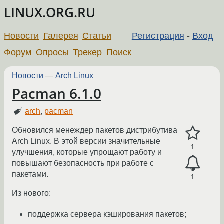
LINUX.ORG.RU
Новости
Галерея
Статьи
Регистрация
-
Вход
Форум
Опросы
Трекер
Поиск
Новости
—
Arch Linux
Pacman 6.1.0
arch
,
pacman
Обновился менеждер пакетов дистрибутива
Arch Linux. В этой версии значительные
1
улучшения, которые упрощают работу и
повышают безопасность при работе с
пакетами.
1
Из нового:
поддержка сервера кэширования пакетов;