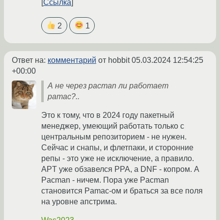
Ссылка
2
1
Ответ на:
комментарий
от hobbit
05.03.2024 12:54:25
+00:00
А не через pacman ли работает
pamac?..
Это к тому, что в 2024 году пакетный
менеджер, умеющий работать только с
центральным репозиторием - не нужен.
Сейчас и снапы, и флетпаки, и сторонние
репы - это уже не исключение, а правило.
APT уже обзавелся PPA, а DNF - копром. А
Pacman - ничем. Пора уже Pacman
становится Pamac-ом и браться за все поля
на уровне апстрима.