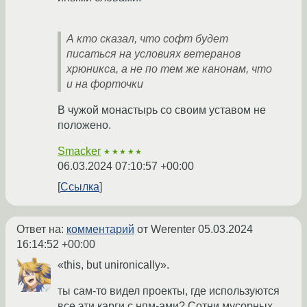
А кто сказал, что софт будет
писаться на условиях ветеранов
хрюникса, а не по тем же канонам, что
и на форточки
В чужой монастырь со своим уставом не
положено.
Smacker
★★★★★
06.03.2024 07:10:57 +00:00
Ссылка
Ответ на:
комментарий
от Werenter
05.03.2024
16:14:52 +00:00
«this, but unironically».
ты сам-то видел проекты, где используются
все эти карги с нпм-ами? Сотни мусорных