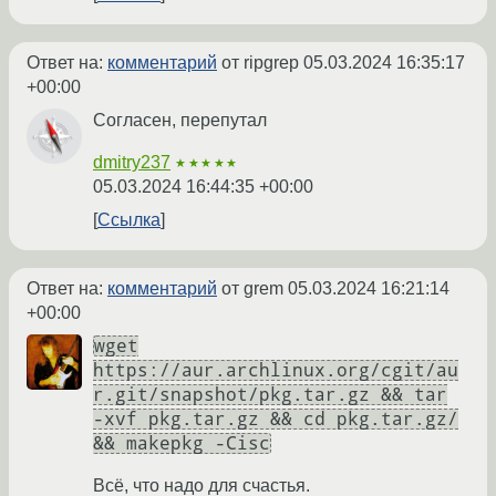
Ответ на:
комментарий
от ripgrep
05.03.2024 16:35:17
+00:00
Согласен, перепутал
dmitry237
★★★★★
05.03.2024 16:44:35 +00:00
Ссылка
Ответ на:
комментарий
от grem
05.03.2024 16:21:14
+00:00
wget
https://aur.archlinux.org/cgit/au
r.git/snapshot/pkg.tar.gz && tar
-xvf pkg.tar.gz && cd pkg.tar.gz/
&& makepkg -Cisc
Всё, что надо для счастья.