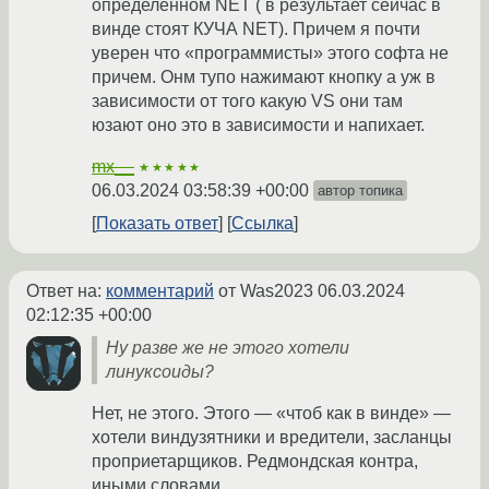
определенном NET ( в результает сейчас в
винде стоят КУЧА NET). Причем я почти
уверен что «программисты» этого софта не
причем. Онм тупо нажимают кнопку а уж в
зависимости от того какую VS они там
юзают оно это в зависимости и напихает.
mx__
★★★★★
06.03.2024 03:58:39 +00:00
автор топика
Показать ответ
Ссылка
Ответ на:
комментарий
от Was2023
06.03.2024
02:12:35 +00:00
Ну разве же не этого хотели
линуксоиды?
Нет, не этого. Этого — «чтоб как в винде» —
хотели виндузятники и вредители, засланцы
проприетарщиков. Редмондская контра,
иными словами.