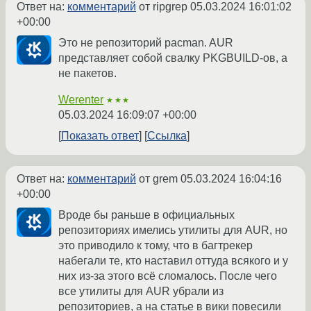
Ответ на:
комментарий
от ripgrep
05.03.2024 16:01:02
+00:00
Это не репозиторий pacman. AUR
представляет собой свалку PKGBUILD-ов, а
не пакетов.
Werenter
★★★
05.03.2024 16:09:07 +00:00
Показать ответ
Ссылка
Ответ на:
комментарий
от grem
05.03.2024 16:04:16
+00:00
Вроде бы раньше в официальных
репозиториях имелись утилиты для AUR, но
это приводило к тому, что в багтрекер
набегали те, кто наставил оттуда всякого и у
них из-за этого всё сломалось. После чего
все утилиты для AUR убрали из
репозиториев, а на статье в вики повесили