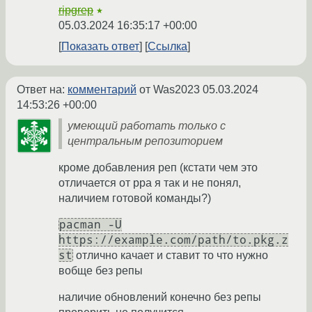
ripgrep
★
05.03.2024 16:35:17 +00:00
Показать ответ
Ссылка
Ответ на:
комментарий
от Was2023
05.03.2024
14:53:26 +00:00
умеющий работать только с
центральным репозиторием
кроме добавления реп (кстати чем это
отличается от ppa я так и не понял,
наличием готовой команды?)
pacman -U
https://example.com/path/to.pkg.z
st
отлично качает и ставит то что нужно
вобще без репы
наличие обновлений конечно без репы