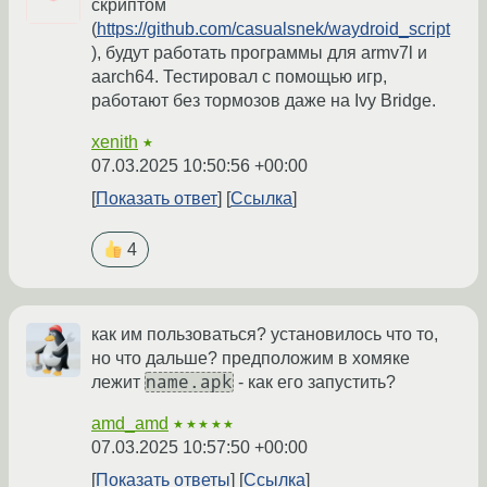
скриптом
(
https://github.com/casualsnek/waydroid_script
), будут работать программы для armv7l и
aarch64. Тестировал с помощью игр,
работают без тормозов даже на Ivy Bridge.
xenith
★
07.03.2025 10:50:56 +00:00
Показать ответ
Ссылка
4
как им пользоваться? установилось что то,
но что дальше? предположим в хомяке
name.apk
лежит
- как его запустить?
amd_amd
★★★★★
07.03.2025 10:57:50 +00:00
Показать ответы
Ссылка