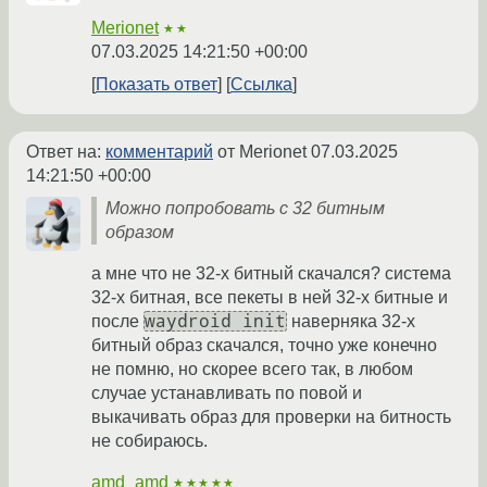
Merionet
★★
07.03.2025 14:21:50 +00:00
Показать ответ
Ссылка
Ответ на:
комментарий
от Merionet
07.03.2025
14:21:50 +00:00
Можно попробовать с 32 битным
образом
а мне что не 32-х битный скачался? система
32-х битная, все пекеты в ней 32-х битные и
waydroid init
после
наверняка 32-х
битный образ скачался, точно уже конечно
не помню, но скорее всего так, в любом
случае устанавливать по повой и
выкачивать образ для проверки на битность
не собираюсь.
amd_amd
★★★★★