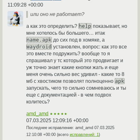
11:09:28 +00:00
или оно не работает?
help
а как это определить?
показывает, но
мне хотелось бы большего… итак
name.apk
до сих под в хомяке, а
waydroid
установлен, вопрос: как это все
это вместе подружить? вообще то я
спрашивал у тс который это продвигает и
уж точно знает какие кнопки жать и еще
меня очень сильно вес удивил - какие то 8
apk
мб с хвостиком позволят полноценно
запускать, чего то сильно сомневаюсь и ты
еще с документацией - в чем подвох
колитесь?
amd_amd
★★★★★
07.03.2025 12:09:16 +00:00
Последнее исправление: amd_amd
07.03.2025
12:10:08 +00:00
(всего
исправлений: 1
)