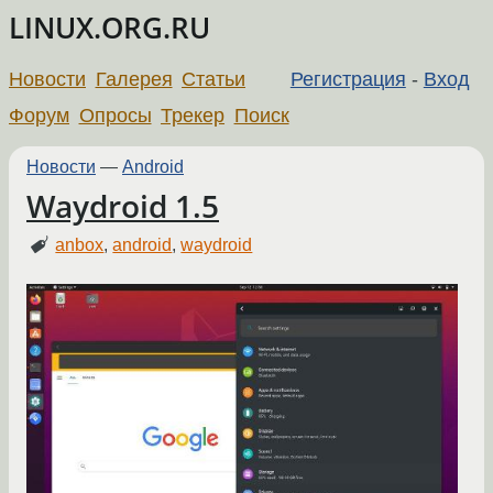
LINUX.ORG.RU
Новости
Галерея
Статьи
Регистрация
-
Вход
Форум
Опросы
Трекер
Поиск
Новости
—
Android
Waydroid 1.5
anbox
,
android
,
waydroid