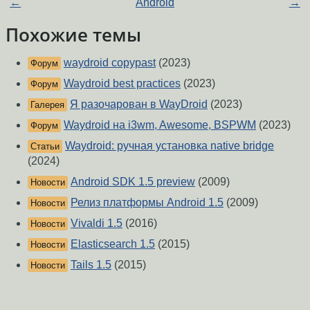
←
Android
→
Похожие темы
waydroid copypast
(2023)
Форум
Waydroid best practices
(2023)
Форум
Я разочарован в WayDroid
(2023)
Галерея
Waydroid на i3wm, Awesome, BSPWM
(2023)
Форум
Waydroid: ручная установка native bridge
Статьи
(2024)
Android SDK 1.5 preview
(2009)
Новости
Релиз платформы Android 1.5
(2009)
Новости
Vivaldi 1.5
(2016)
Новости
Elasticsearch 1.5
(2015)
Новости
Tails 1.5
(2015)
Новости