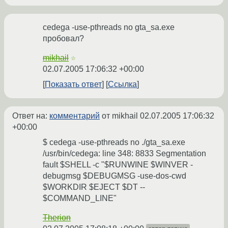
cedega -use-pthreads no gta_sa.exe
пробовал?
mikhail
☆
02.07.2005 17:06:32 +00:00
Показать ответ
Ссылка
Ответ на:
комментарий
от mikhail
02.07.2005 17:06:32
+00:00
$ cedega -use-pthreads no ./gta_sa.exe
/usr/bin/cedega: line 348: 8833 Segmentation
fault $SHELL -c "$RUNWINE $WINVER -
debugmsg $DEBUGMSG -use-dos-cwd
$WORKDIR $EJECT $DT --
$COMMAND_LINE"
Therion