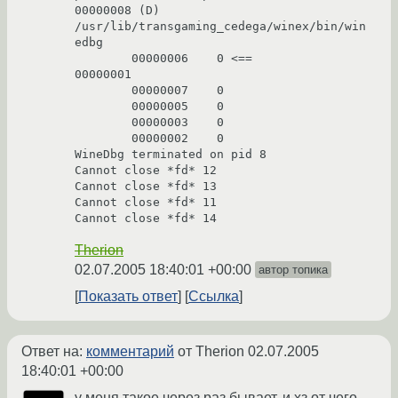
00000008 (D) 
/usr/lib/transgaming_cedega/winex/bin/win
edbg

        00000006    0 <==

00000001

        00000007    0

        00000005    0

        00000003    0

        00000002    0

WineDbg terminated on pid 8

Cannot close *fd* 12

Cannot close *fd* 13

Cannot close *fd* 11

Cannot close *fd* 14
Therion
02.07.2005 18:40:01 +00:00
автор топика
Показать ответ
Ссылка
Ответ на:
комментарий
от Therion
02.07.2005
18:40:01 +00:00
у меня такое через раз бывает, и хз от чего