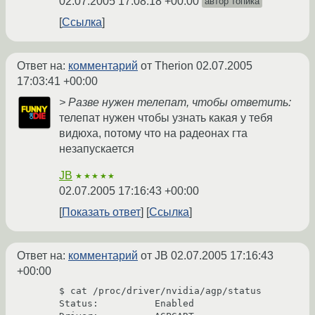
02.07.2005 17:08:18 +00:00
автор топика
Ссылка
Ответ на:
комментарий
от Therion
02.07.2005
17:03:41 +00:00
> Разве нужен телепат, чтобы ответить:
телепат нужен чтобы узнать какая у тебя
видюха, потому что на радеонах гта
незапускается
JB
★★★★★
02.07.2005 17:16:43 +00:00
Показать ответ
Ссылка
Ответ на:
комментарий
от JB
02.07.2005 17:16:43
+00:00
$ cat /proc/driver/nvidia/agp/status

Status:          Enabled
