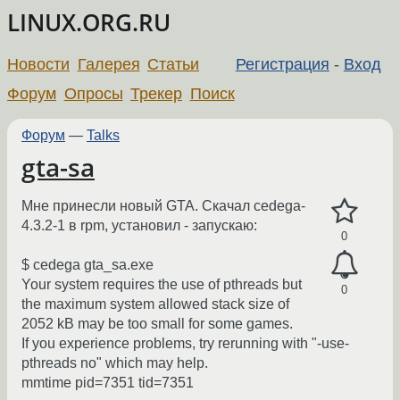
LINUX.ORG.RU
Новости
Галерея
Статьи
Регистрация
-
Вход
Форум
Опросы
Трекер
Поиск
Форум
—
Talks
gta-sa
Мне принесли новый GTA. Скачал cedega-
4.3.2-1 в rpm, установил - запускаю:
0
$ cedega gta_sa.exe
Your system requires the use of pthreads but
0
the maximum system allowed stack size of
2052 kB may be too small for some games.
If you experience problems, try rerunning with "-use-
pthreads no" which may help.
mmtime pid=7351 tid=7351