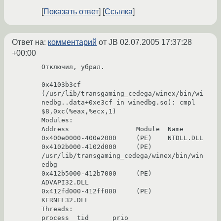
Показать ответ
Ссылка
Ответ на:
комментарий
от JB
02.07.2005 17:37:28
+00:00
Отключил, убрал.

0x4103b3cf 
(/usr/lib/transgaming_cedega/winex/bin/wi
nedbg..data+0xe3cf in winedbg.so): cmpl     
$8,0xc(%eax,%ecx,1)

Modules:

Address                 Module  Name

0x400e0000-400e2000     (PE)    NTDLL.DLL

0x4102b000-4102d000     (PE)    
/usr/lib/transgaming_cedega/winex/bin/win
edbg

0x412b5000-412b7000     (PE)    
ADVAPI32.DLL

0x412fd000-412ff000     (PE)    
KERNEL32.DLL

Threads:

process  tid      prio
