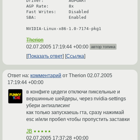
Driver:          AGPGART

AGP Rate:        8x

Fast Writes:     Disabled

SBA:             Enabled

NVIDIA-Linux-x86-1.0-7174-pkg1
Therion
02.07.2005 17:19:44 +00:00
автор топика
Показать ответ
Ссылка
Ответ на:
комментарий
от Therion
02.07.2005
17:19:44 +00:00
в конфиге цедеги отключи пиксельные и
вершинные шейдеры, через nvidia-settings
убери антиалисинг
как только запускаешь гта, сразу нажимай
esc и/или пробел чтобы пропустить заставки
JB
★★★★★
02.07.2005 17:37:28 +00:00