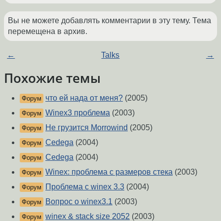
Вы не можете добавлять комментарии в эту тему. Тема
перемещена в архив.
←
Talks
→
Похожие темы
что ей нада от меня?
(2005)
Форум
Winex3 проблема
(2003)
Форум
Не грузится Morrowind
(2005)
Форум
Cedega
(2004)
Форум
Cedega
(2004)
Форум
Winex: проблема с размеров стека
(2003)
Форум
Проблема с winex 3.3
(2004)
Форум
Вопрос о winex3.1
(2003)
Форум
winex & stack size 2052
(2003)
Форум