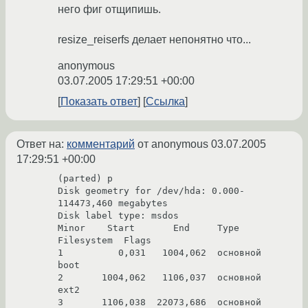
него фиг отщипишь.
resize_reiserfs делает непонятно что...
anonymous
03.07.2005 17:29:51 +00:00
Показать ответ
Ссылка
Ответ на:
комментарий
от anonymous
03.07.2005
17:29:51 +00:00
(parted) p

Disk geometry for /dev/hda: 0.000-
114473,460 megabytes

Disk label type: msdos

Minor    Start       End     Type      
Filesystem  Flags

1          0,031   1004,062  основной              
boot

2       1004,062   1106,037  основной  
ext2

3       1106,038  22073,686  основной  