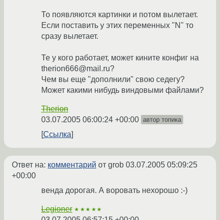
То появляются картинки и потом вылетает.
Если поставить у этих переменных "N" то
сразу вылетает.
Те у кого работает, может кините конфиг на
therion666@mail.ru?
Чем вы еще "дополнили" свою седегу?
Может какими нибудь виндовыми файлами?
Therion
03.07.2005 06:00:24 +00:00
автор топика
Ссылка
Ответ на:
комментарий
от grob
03.07.2005 05:09:25
+00:00
венда дорогая. А воровать нехорошо :-)
Legioner
★★★★★
03.07.2005 06:57:15 +00:00