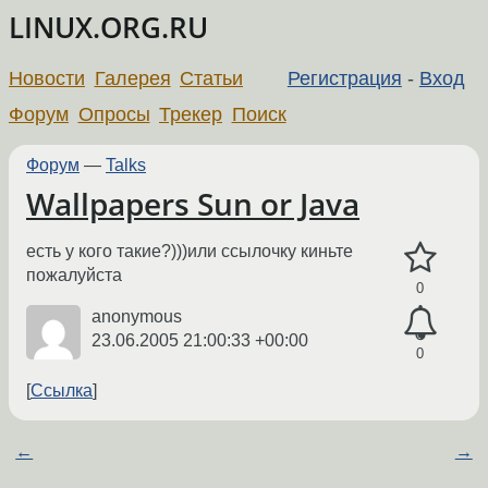
LINUX.ORG.RU
Новости
Галерея
Статьи
Регистрация
-
Вход
Форум
Опросы
Трекер
Поиск
Форум
—
Talks
Wallpapers Sun or Java
есть у кого такие?)))или ссылочку киньте
пожалуйста
0
anonymous
23.06.2005 21:00:33 +00:00
0
Ссылка
←
→