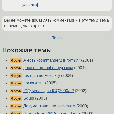
Ссылка
Вы не можете добавлять комментарии в эту тему. Тема
перемещена в архив.
←
Talks
→
Похожие темы
А есть kcommander2 в rpm???
(2001)
Форум
доки по opengl на русском
(2004)
Форум
rus man по Postfix-у
(2004)
Форум
помогите...
(2005)
Форум
ICQ-server для ICQ2000a ?
(2002)
Форум
Squid
(2003)
Форум
Документация по socket-ам
(2000)
Форум
Нужен Free VMWare под Linux
(2003)
Форум