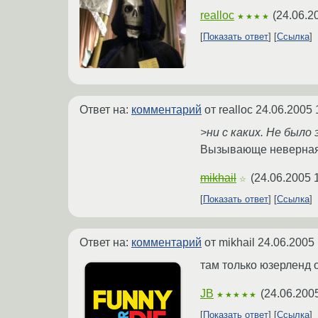
realloc
(
24.06.2
★★★★
Показать ответ
Ссылка
Ответ на:
комментарий
от realloc
24.06.2005 
>ни с каких. Не было
Вызывающе неверна
mikhail
(
24.06.2005 
☆
Показать ответ
Ссылка
Ответ на:
комментарий
от mikhail
24.06.2005 
там только юзерленд 
JB
(
24.06.200
★★★★★
Показать ответ
Ссылка