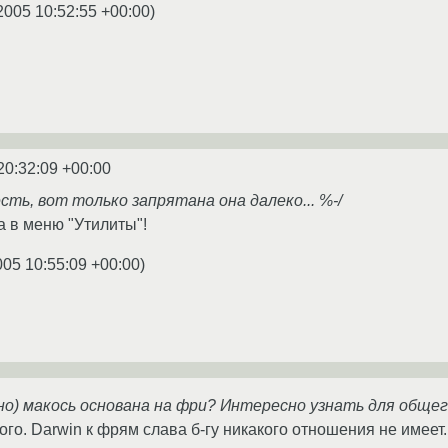
2005 10:52:55 +00:00
)
20:32:09 +00:00
сть, вот только запрятана она далеко... %-/
а в меню "Утилиты"!
005 10:55:09 +00:00
)
вно) макось основана на фри? Интересно узнать для общег
того. Darwin к фрям слава б-гу никакого отношения не имеет.