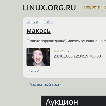
LINUX.ORG.RU
Новости
Г
Форум
—
Talks
макось
С каких пор(как давно) макось основана на 
stalcker
★
23.06.2005 12:30:19 +00:00
Ссылка
←
бесплатный хостинг