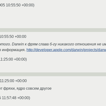
005 10:55:50 +00:00
)
10:55:50 +00:00
 этого. Darwin к фрям слава б-гу никакого отношения не и
я информация.
http://developer.apple.com/darwin/projects/darw
11:25:00 +00:00
)
11:25:00 +00:00
от фряхи, ядро совсем другое
5 11:57:48 +00:00
)