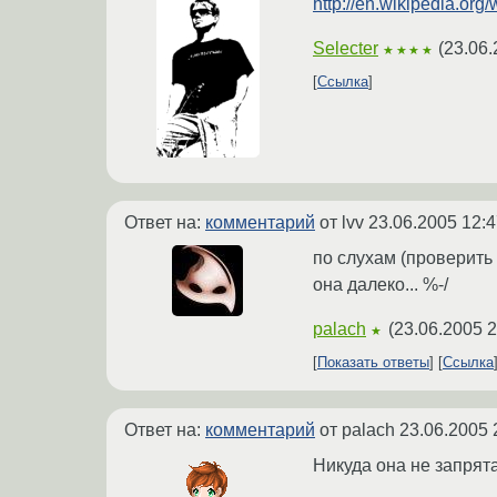
http://en.wikipedia.org
Selecter
(
23.06.
★★★★
Ссылка
Ответ на:
комментарий
от lvv
23.06.2005 12:4
по слухам (проверить 
она далеко... %-/
palach
(
23.06.2005 2
★
Показать ответы
Ссылка
Ответ на:
комментарий
от palach
23.06.2005 
Никуда она не запрят