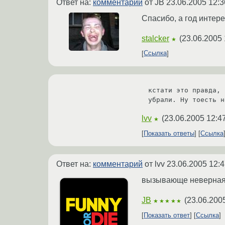
Ответ на:
комментарий
от JB
23.06.2005 12:3
Спасибо, а год интер
stalcker
(
23.06.2005 
★
Ссылка
кстати это правда, 
убрали. Ну тоесть н
lvv
(
23.06.2005 12:4
★
Показать ответы
Ссылка
Ответ на:
комментарий
от lvv
23.06.2005 12:4
вызывающе неверна
JB
(
23.06.200
★★★★★
Показать ответ
Ссылка