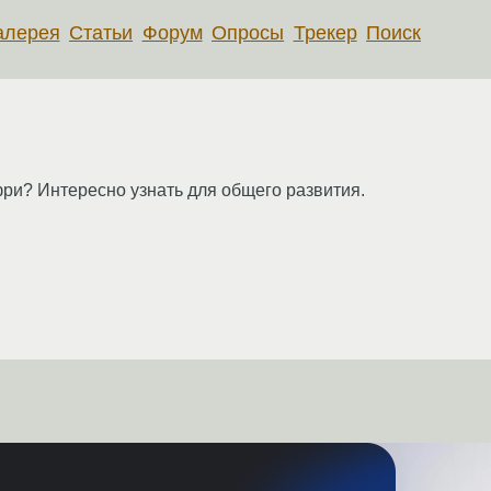
алерея
Статьи
Форум
Опросы
Трекер
Поиск
фри? Интересно узнать для общего развития.