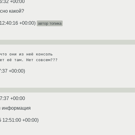
6:32 +00:00
есно какой?
12:40:16 +00:00
)
автор топика
что они из неё консоль

ет её там. Нет совсем???
7:37 +00:00
)
7:37 +00:00
я информация
5 12:51:00 +00:00
)