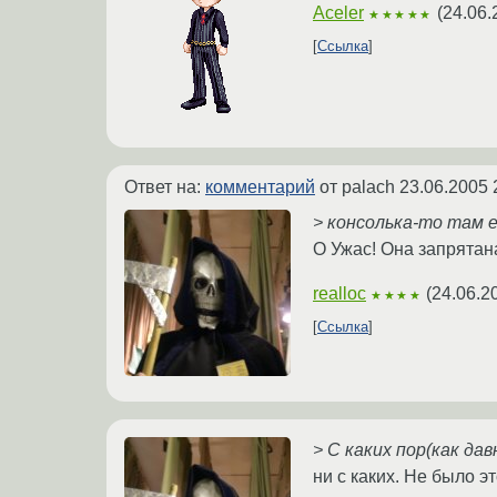
Aceler
(
24.06.
★★★★★
Ссылка
Ответ на:
комментарий
от palach
23.06.2005 
> консолька-то там е
О Ужас! Она запрятан
realloc
(
24.06.2
★★★★
Ссылка
> С каких пор(как да
ни с каких. Не было э