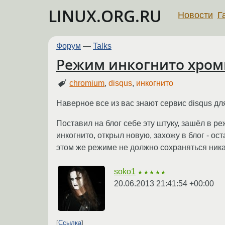
LINUX.ORG.RU
Новости
Г
Форум
—
Talks
Режим инкогнито хроми
chromium
,
disqus
,
инкогнито
Наверное все из вас знают сервис disqus дл
Поставил на блог себе эту штуку, зашёл в 
инкогнито, открыл новую, захожу в блог - о
этом же режиме не должно сохраняться никаки
soko1
★★★★★
20.06.2013 21:41:54 +00:00
Ссылка