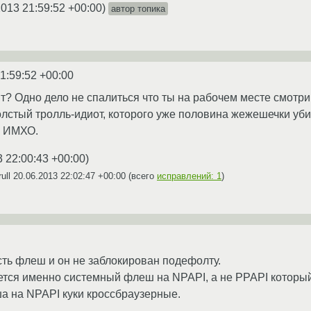
2013 21:59:52 +00:00
)
автор топика
1:59:52 +00:00
т? Одно дело не спалиться что ты на рабочем месте смотриш
олстый тролль-идиот, которого уже половина жежешечки убит
, ИМХО.
3 22:00:43 +00:00
)
ull
20.06.2013 22:02:47 +00:00
(всего
исправлений: 1
)
есть флеш и он не заблокирован подефолту.
уется именно системный флеш на NPAPI, а не PPAPI который
ша на NPAPI куки кроссбраузерные.