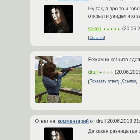
Ну так, я про то и го
открыл и увидел что 
soko1
(
20.06.
★★★★★
Ссылка
Режим инкогнито сдела
drull
(
20.06.201
★☆☆☆
Показать ответ
Ссылка
Ответ на:
комментарий
от drull
20.06.2013 21
Да какая разница где