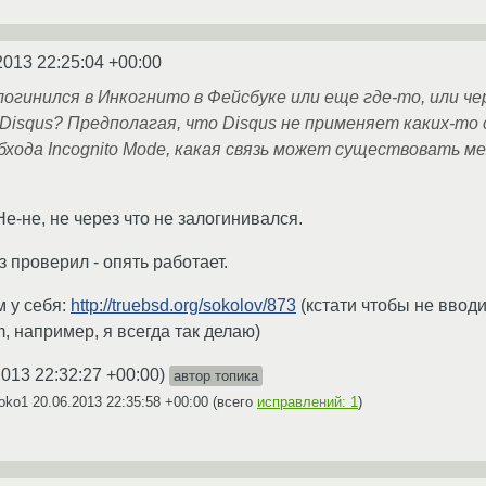
2013 22:25:04 +00:00
логинился в Инкогнито в Фейсбуке или еще где-то, или че
Disqus? Предполагая, что Disqus не применяет каких-то
бхода Incognito Mode, какая связь может существовать м
Не-не, не через что не залогинивался.
з проверил - опять работает.
м у себя:
http://truebsd.org/sokolov/873
(кстати чтобы не ввод
m, например, я всегда так делаю)
2013 22:32:27 +00:00
)
автор топика
soko1
20.06.2013 22:35:58 +00:00
(всего
исправлений: 1
)