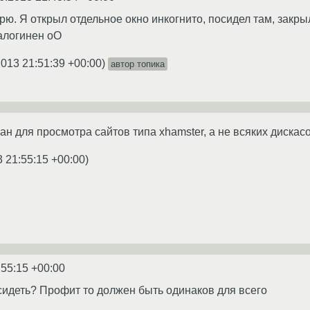
ворю. Я открыл отдельное окно инкогнито, посидел там, закры
залогинен оО
2013 21:51:39 +00:00
)
автор топика
н для просмотра сайтов типа xhamster, а не всяких дискасо
3 21:55:15 +00:00
)
:55:15 +00:00
 сидеть? Профит то должен быть одинаков для всего