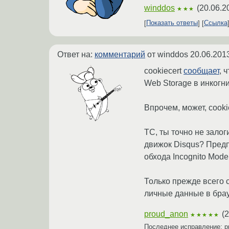
winddos
(
20.06.2
★★★
Показать ответы
Ссылка
Ответ на:
комментарий
от winddos
20.06.201
cookiecert
сообщает
, 
Web Storage в инкогнит
Впрочем, может, cooki
ТС, ты точно не залог
движок Disqus? Предп
обхода Incognito Mode
Только прежде всего 
личные данные в бра
proud_anon
(
2
★★★★★
Последнее исправление: p