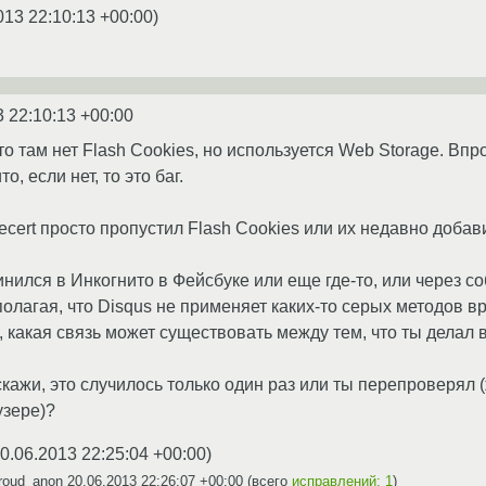
013 22:10:13 +00:00
)
3 22:10:13 +00:00
что там нет Flash Cookies, но используется Web Storage. Вп
о, если нет, то это баг.
ecert просто пропустил Flash Cookies или их недавно добави
инился в Инкогнито в Фейсбуке или еще где-то, или через с
олагая, что Disqus не применяет каких-то серых методов в
, какая связь может существовать между тем, что ты делал 
скажи, это случилось только один раз или ты перепроверял 
узере)?
0.06.2013 22:25:04 +00:00
)
roud_anon
20.06.2013 22:26:07 +00:00
(всего
исправлений: 1
)