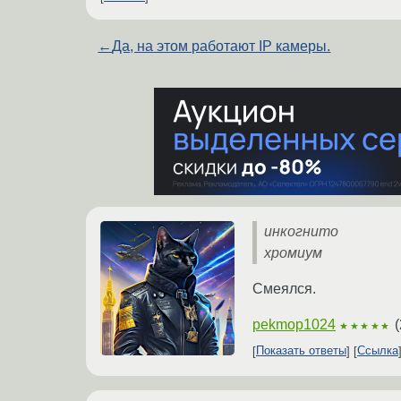
←
Да, на этом работают IP камеры.
инкогнито
хромиум
Смеялся.
pekmop1024
(
★★★★★
Показать ответы
Ссылка