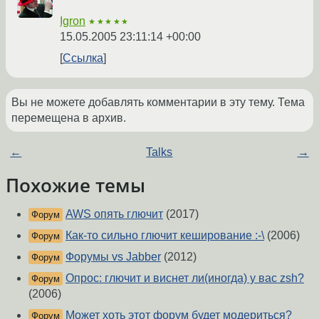
Igron
★★★★★
15.05.2005 23:11:14 +00:00
Ссылка
Вы не можете добавлять комментарии в эту тему. Тема
перемещена в архив.
←
Talks
→
Похожие темы
AWS опять глючит
(2017)
Форум
Как-то сильно глючит кеширование :-\
(2006)
Форум
Форумы vs Jabber
(2012)
Форум
Опрос: глючит и виснет ли(иногда) у вас zsh?
Форум
(2006)
Может хоть этот форум будет модериться?
Форум