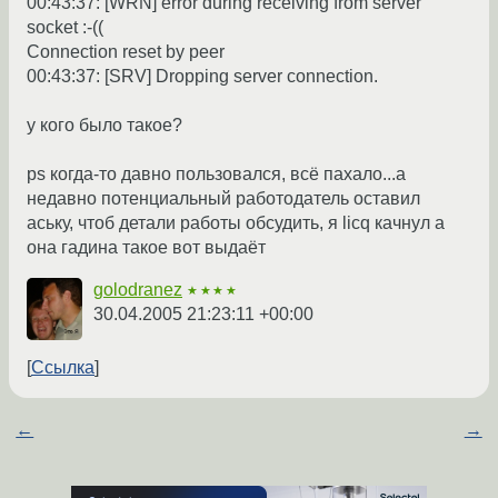
00:43:37: [WRN] error during receiving from server
socket :-((
Connection reset by peer
00:43:37: [SRV] Dropping server connection.
у кого было такое?
ps когда-то давно пользовался, всё пахало...а
недавно потенциальный работодатель оставил
аську, чтоб детали работы обсудить, я licq качнул а
она гадина такое вот выдаёт
golodranez
★★★★
30.04.2005 21:23:11 +00:00
Ссылка
←
→