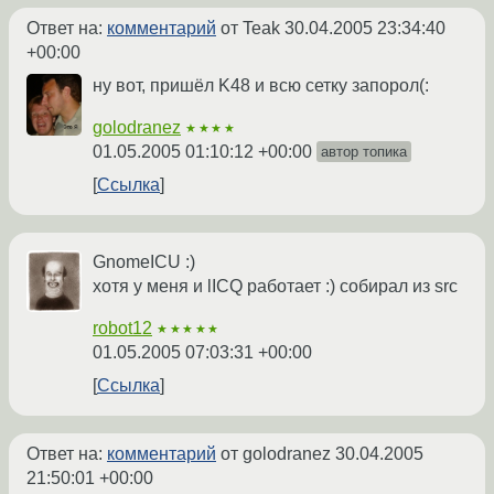
Ответ на:
комментарий
от Teak
30.04.2005 23:34:40
+00:00
ну вот, пришёл K48 и всю сетку запорол(:
golodranez
★★★★
01.05.2005 01:10:12 +00:00
автор топика
Ссылка
GnomeICU :)
хотя у меня и lICQ работает :) собирал из src
robot12
★★★★★
01.05.2005 07:03:31 +00:00
Ссылка
Ответ на:
комментарий
от golodranez
30.04.2005
21:50:01 +00:00