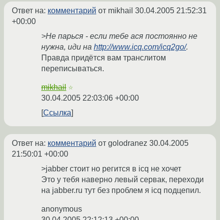
Ответ на:
комментарий
от mikhail
30.04.2005 21:52:31
+00:00
>Не парься - если тебе ася постоянно не
нужна, иди на
http://www.icq.com/icq2go/
.
Правда придётся вам транслитом
переписываться.
mikhail
☆
30.04.2005 22:03:06 +00:00
Ссылка
Ответ на:
комментарий
от golodranez
30.04.2005
21:50:01 +00:00
>jabber стоит но регится в icq не хочет
Это у тебя наверно левый сервак, переходи
на jabber.ru тут без проблем я icq подцепил.
anonymous
30.04.2005 22:12:13 +00:00