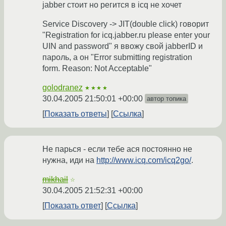
jabber стоит но регится в icq не хочет
Service Discovery -> JIT(double click) говорит
"Registration for icq.jabber.ru please enter your
UIN and password" я ввожу свой jabberID и
пароль, а он "Error submitting registration
form. Reason: Not Acceptable"
golodranez
★★★★
30.04.2005 21:50:01 +00:00
автор топика
Показать ответы
Ссылка
Не парься - если тебе ася постоянно не
нужна, иди на
http://www.icq.com/icq2go/
.
mikhail
☆
30.04.2005 21:52:31 +00:00
Показать ответ
Ссылка