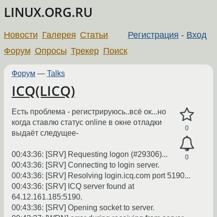
LINUX.ORG.RU
Новости
Галерея
Статьи
Регистрация
-
Вход
Форум
Опросы
Трекер
Поиск
Форум
—
Talks
ICQ(LICQ)
Есть проблема - регистрируюсь..всё ок...но
когда ставлю статус online в окне отладки
0
выдаёт следущее-
00:43:36: [SRV] Requesting logon (#29306)...
0
00:43:36: [SRV] Connecting to login server.
00:43:36: [SRV] Resolving login.icq.com port 5190...
00:43:36: [SRV] ICQ server found at
64.12.161.185:5190.
00:43:36: [SRV] Opening socket to server.