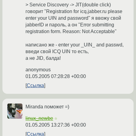
> Service Discovery -> JIT(double click)
говорит "Registration for icq.jabber.ru please
enter your UIN and password" я ввожу свой
jabberID и пароль, а он "Error submitting
registration form. Reason: Not Acceptable"
написано же - enter your _UIN_ and passwd,
введи cвой ICQ UIN то есть,
а не JID, балда!
anonymous
01.05.2005 07:28:28 +00:00
Ссылка
Miranda поможет =)
linux_newbe
☆
01.05.2005 13:27:36 +00:00
Ссылка