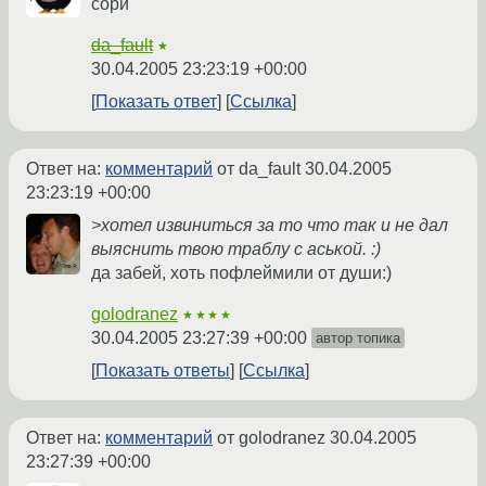
сори
da_fault
★
30.04.2005 23:23:19 +00:00
Показать ответ
Ссылка
Ответ на:
комментарий
от da_fault
30.04.2005
23:23:19 +00:00
>хотел извиниться за то что так и не дал
выяснить твою траблу с аськой. :)
да забей, хоть пофлеймили от души:)
golodranez
★★★★
30.04.2005 23:27:39 +00:00
автор топика
Показать ответы
Ссылка
Ответ на:
комментарий
от golodranez
30.04.2005
23:27:39 +00:00