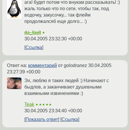
ага! будет потом что внукам рассказывать! :)
жаль только что по сети. чтобы так, под
водочку, закусочку... так флейм
продолжалсяб еще долго... :)
da_fault
★
30.04.2005 23:32:30 +00:00
Ссылка
Ответ на:
комментарий
от golodranez
30.04.2005
23:27:39 +00:00
Эх, люблю я таких людей :) Начинают с
быдлов, а заканчивают душевными
взаимными извинениями :)
Teak
★★★★★
30.04.2005 23:34:40 +00:00
Показать ответ
Ссылка