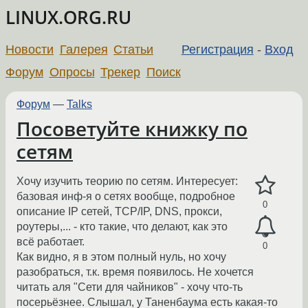
LINUX.ORG.RU
Новости
Галерея
Статьи
Регистрация
-
Вход
Форум
Опросы
Трекер
Поиск
Форум
—
Talks
Посоветуйте книжку по
сетям
Хочу изучить теорию по сетям. Интересует:
базовая инф-я о сетях вообще, подробное
0
описание IP сетей, TCP/IP, DNS, прокси,
роутеры,... - кто такие, что делают, как это
всё работает.
0
Как видно, я в этом полный нуль, но хочу
разобраться, т.к. время появилось. Не хочется
читать аля "Сети для чайников" - хочу что-ть
посерьёзнее. Слышал, у Таненбаума есть какая-то