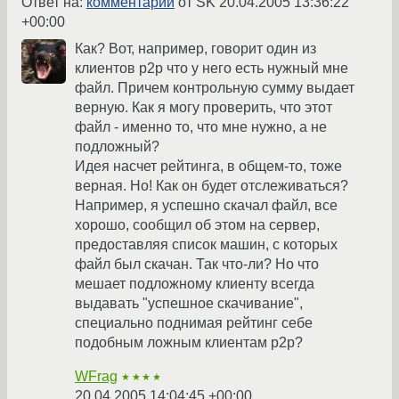
Ответ на:
комментарий
от SK
20.04.2005 13:36:22
+00:00
Как? Вот, например, говорит один из
клиентов p2p что у него есть нужный мне
файл. Причем контрольную сумму выдает
верную. Как я могу проверить, что этот
файл - именно то, что мне нужно, а не
подложный?
Идея насчет рейтинга, в общем-то, тоже
верная. Но! Как он будет отслеживаться?
Например, я успешно скачал файл, все
хорошо, сообщил об этом на сервер,
предоставляя список машин, с которых
файл был скачан. Так что-ли? Но что
мешает подложному клиенту всегда
выдавать "успешное скачивание",
специально поднимая рейтинг себе
подобным ложным клиентам p2p?
WFrag
★★★★
20.04.2005 14:04:45 +00:00