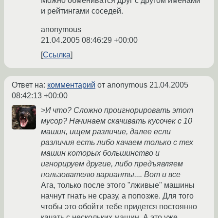
Можно обмениватся друг с другом именами
и рейтингами соседей.
anonymous
21.04.2005 08:46:29 +00:00
Ссылка
Ответ на:
комментарий
от anonymous
21.04.2005
08:42:13 +00:00
>И что? Сложно проигнорировать этот
мусор? Начинаем скачивать кусочек с 10
машин, ищем различие, далее если
различия есть либо качаем только с тех
машин которых большинство и
игнорируем другие, либо предъявляем
пользователю варианты.... Вот и все
Ага, только после этого "лживые" машины
начнут гнать не сразу, а попозже. Для того
чтобы это обойти тебе придется постоянно
качать с нескольких машин. А это уже