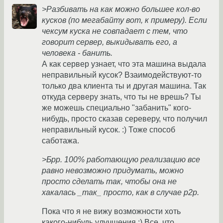
>Разбивать на как можно большее кол-во
кусков (по мегабайту вот, к примеру). Если
чексум куска не совпадает с тем, что
говорит сервер, выкидывать его, а
человека - банить.
А как сервер узнает, что эта машина выдала
неправильный кусок? Взаимодействуют-то
только два клиента ты и другая машина. Так
откуда серверу знать, что ты не врешь? Ты
же можешь специально "забанить" кого-
нибудь, просто сказав сереверу, что получил
неправильный кусок. :) Тоже способ
саботажа.
>Брр. 100% работающую реализацию все
равно невозможно придумать, можно
просто сделать так, чтобы она не
хакалась _так_ просто, как в случае p2p.
Пока что я не вижу возможности хоть
какого-нибудь улучшения :) Все, что