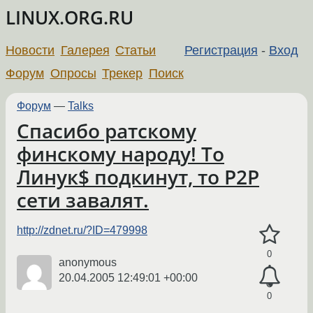
LINUX.ORG.RU
Новости
Галерея
Статьи
Регистрация
-
Вход
Форум
Опросы
Трекер
Поиск
Форум
—
Talks
Спасибо ратскому
финскому народу! То
Линук$ подкинут, то Р2Р
сети завалят.
http://zdnet.ru/?ID=479998
0
anonymous
20.04.2005 12:49:01 +00:00
0