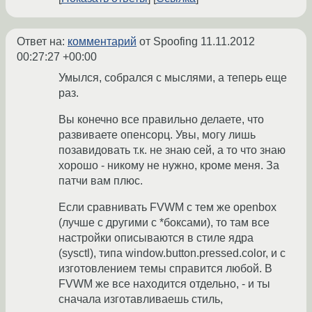
Ответ на:
комментарий
от Spoofing
11.11.2012
00:27:27 +00:00
Умылся, собрался с мыслями, а теперь еще
раз.
Вы конечно все правильно делаете, что
развиваете опенсорц. Увы, могу лишь
позавидовать т.к. не знаю сей, а то что знаю
хорошо - никому не нужно, кроме меня. За
патчи вам плюс.
Если сравнивать FVWM с тем же openbox
(лучше с другими с *боксами), то там все
настройки описываются в стиле ядра
(sysctl), типа window.button.pressed.color, и с
изготовлением темы справится любой. В
FVWM же все находится отдельно, - и ты
сначала изготавливаешь стиль,