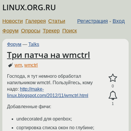
LINUX.ORG.RU
Новости
Галерея
Статьи
Регистрация
-
Вход
Форум
Опросы
Трекер
Поиск
Форум
—
Talks
Три патча на wmctrl
wm
,
wmctrl
Господа, я тут немного обработал
напильником wmctrl. Пользуйтесь, кому
0
надо:
http://make-
linux.blogspot.com/2012/11/wmctrl.html
1
Добавленные фичи:
undecorated для openbox;
сортировка списка окон по глубине;