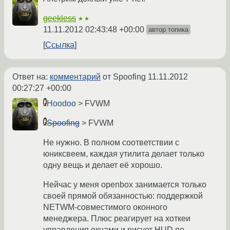
geekless
★★
11.11.2012 02:43:48 +00:00
автор топика
Ссылка
Ответ на:
комментарий
от Spoofing
11.11.2012
00:27:27 +00:00
Hoodoo
> FVWM
Spoofing
> FVWM
Не нужно. В полном соответствии с
юниксвеем, каждая утилита делает только
одну вещь и делает её хорошо.
Нейчас у меня openbox занимается только
своей прямой обязанностью: поддержкой
NETWM-совместимого оконного
менеджера. Плюс реагирует на хоткеи
управления окнами и рисует HUD по