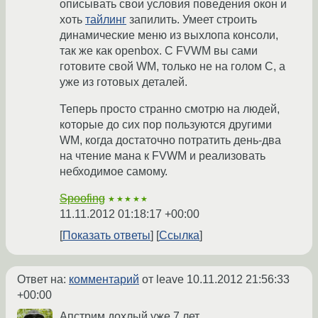
описывать свои условия поведения окон и
хоть
тайлинг
запилить. Умеет строить
динамические меню из выхлопа консоли,
так же как openbox. С FVWM вы сами
готовите свой WM, только не на голом C, а
уже из готовых деталей.
Теперь просто странно смотрю на людей,
которые до сих пор пользуются другими
WM, когда достаточно потратить день-два
на чтение мана к FVWM и реализовать
небходимое самому.
Spoofing
★★★★★
11.11.2012 01:18:17 +00:00
Показать ответы
Ссылка
Ответ на:
комментарий
от leave
10.11.2012 21:56:33
+00:00
Апстрим дохлый уже 7 лет.