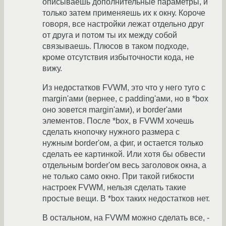
описываешь дополнительные параметры, и
только затем применяешь их к окну. Короче
говоря, все настройки лежат отдельно друг
от друга и потом ты их между собой
связываешь. Плюсов в таком подходе,
кроме отсутствия избыточности кода, не
вижу.
Из недостатков FVWM, это что у него туго с
margin'ами (вернее, с padding'ами, но в *box
оно зовется margin'ами), и border'ами
элементов. После *box, в FVWM хочешь
сделать кнопочку нужного размера с
нужным border'ом, а фиг, и остается только
сделать ее картинкой. Или хотя бы обвести
отдельным border'ом весь заголовок окна, а
не только само окно. При такой гибкости
настроек FVWM, нельзя сделать такие
простые вещи. В *box таких недостатков нет.
В остальном, на FVWM можно сделать все, -