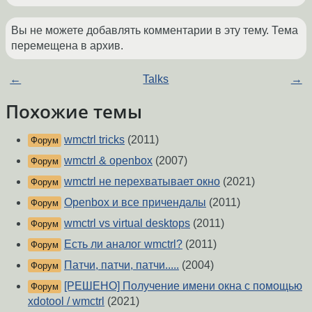
Вы не можете добавлять комментарии в эту тему. Тема
перемещена в архив.
←
Talks
→
Похожие темы
wmctrl tricks
(2011)
Форум
wmctrl & openbox
(2007)
Форум
wmctrl не перехватывает окно
(2021)
Форум
Openbox и все причендалы
(2011)
Форум
wmctrl vs virtual desktops
(2011)
Форум
Есть ли аналог wmctrl?
(2011)
Форум
Патчи, патчи, патчи.....
(2004)
Форум
[РЕШЕНО] Получение имени окна с помощью
Форум
xdotool / wmctrl
(2021)