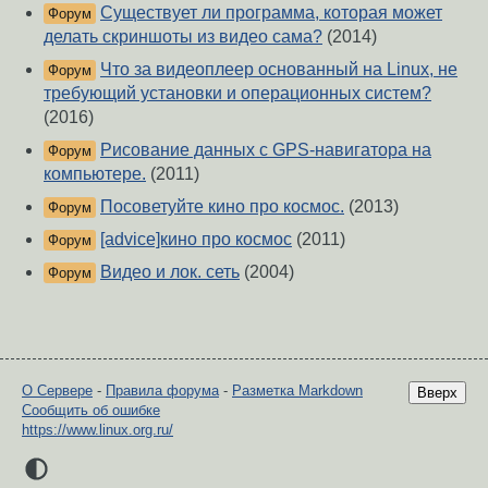
Существует ли программа, которая может
Форум
делать скриншоты из видео сама?
(2014)
Что за видеоплеер основанный на Linux, не
Форум
требующий установки и операционных систем?
(2016)
Рисование данных с GPS-навигатора на
Форум
компьютере.
(2011)
Посоветуйте кино про космос.
(2013)
Форум
[advice]кино про космос
(2011)
Форум
Видео и лок. сеть
(2004)
Форум
О Сервере
-
Правила форума
-
Разметка Markdown
Вверх
Сообщить об ошибке
https://www.linux.org.ru/