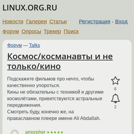
LINUX.ORG.RU
Новости
Галерея
Статьи
Регистрация
-
Вход
Форум
Опросы
Трекер
Поиск
Форум
—
Talks
Космос/косманавты и не
только/кино
Подскажите фильмов про нечто, чтобы
качественно упороться.
6
Кины не обязательны с техникой и другими
космолётами, приветствуются астральные
передвижения.
2
Смотреть буду, конечно же, на
праваславном плеере имени Ali Abdallah.
amorpher
★★★★★