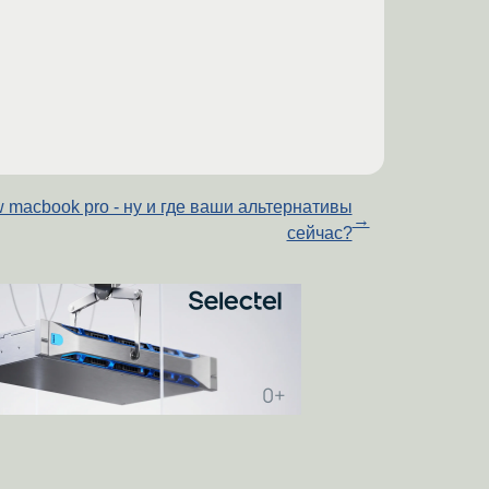
 macbook pro - ну и где ваши альтернативы
→
сейчас?