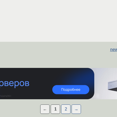
new
←
1
2
→