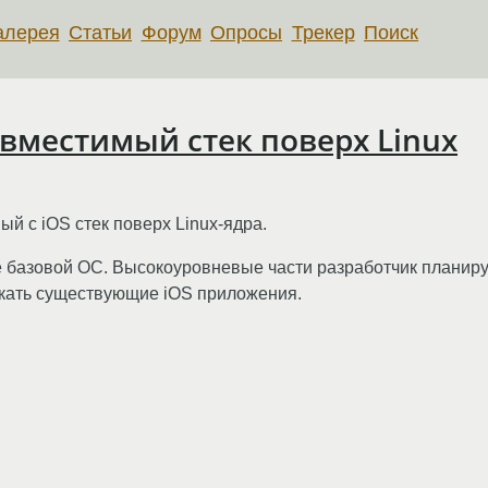
алерея
Статьи
Форум
Опросы
Трекер
Поиск
овместимый стек поверх Linux
ый с iOS стек поверх Linux-ядра.
 базовой ОС. Высокоуровневые части разработчик планиру
ускать существующие iOS приложения.