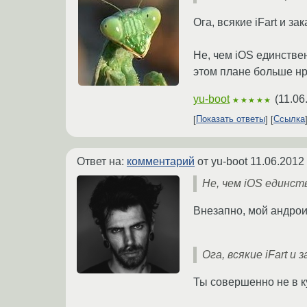
Ога, всякие iFart и за
Не, чем iOS единстве
этом плане больше нр
yu-boot
(
11.06
★★★★★
Показать ответы
Ссылка
Ответ на:
комментарий
от yu-boot
11.06.2012
Не, чем iOS единст
Внезапно, мой андрои
Ога, всякие iFart и
Ты совершенно не в к