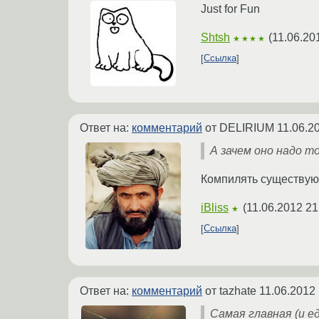
Just for Fun
Shtsh
(
11.06.20
★★★★
Ссылка
Ответ на:
комментарий
от DELIRIUM
11.06.2
А зачем оно надо т
Компилять существующ
iBliss
(
11.06.2012 21
★
Ссылка
Ответ на:
комментарий
от tazhate
11.06.2012 
Самая главная (и е