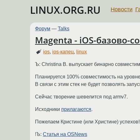
LINUX.ORG.RU
Новости
Г
Форум
—
Talks
Magenta - iOS-базово-с
ios
,
ios-капец
,
linux
Ъ: Christina B. выпускает бинарно совместим
Планируется 100% совместимость на уровне
В связи с этим стек не будет позволять зап
Сейчас творение шевелится под armv7.
Исходники
прилагаются
.
Пожелаем Кристине (или Христине) успехов!
!Ъ:
Статья на OSNews