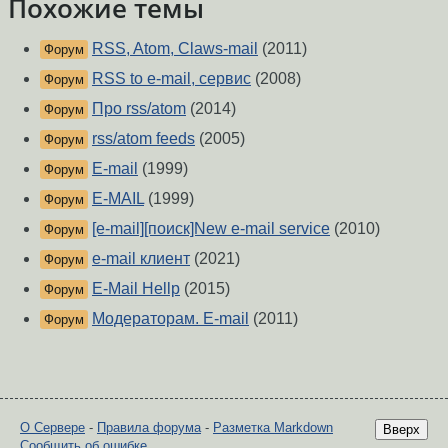
Похожие темы
RSS, Atom, Claws-mail
(2011)
Форум
RSS to e-mail, сервис
(2008)
Форум
Про rss/atom
(2014)
Форум
rss/atom feeds
(2005)
Форум
E-mail
(1999)
Форум
E-MAIL
(1999)
Форум
[e-mail][поиск]New e-mail service
(2010)
Форум
e-mail клиент
(2021)
Форум
E-Mail Hellp
(2015)
Форум
Модераторам. E-mail
(2011)
Форум
О Сервере
-
Правила форума
-
Разметка Markdown
Вверх
Сообщить об ошибке