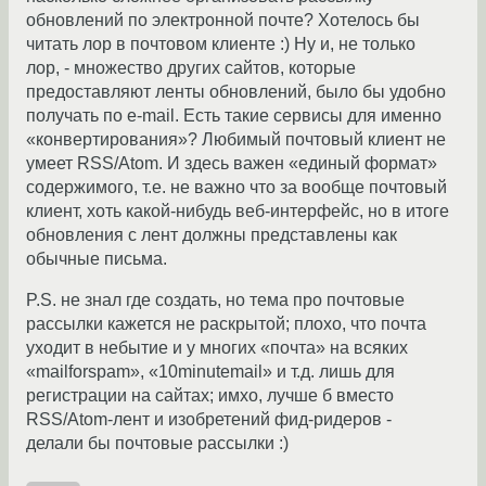
обновлений по электронной почте? Хотелось бы
читать лор в почтовом клиенте :) Ну и, не только
лор, - множество других сайтов, которые
предоставляют ленты обновлений, было бы удобно
получать по e-mail. Есть такие сервисы для именно
«конвертирования»? Любимый почтовый клиент не
умеет RSS/Atom. И здесь важен «единый формат»
содержимого, т.е. не важно что за вообще почтовый
клиент, хоть какой-нибудь веб-интерфейс, но в итоге
обновления с лент должны представлены как
обычные письма.
P.S. не знал где создать, но тема про почтовые
рассылки кажется не раскрытой; плохо, что почта
уходит в небытие и у многих «почта» на всяких
«mailforspam», «10minutemail» и т.д. лишь для
регистрации на сайтах; имхо, лучше б вместо
RSS/Atom-лент и изобретений фид-ридеров -
делали бы почтовые рассылки :)