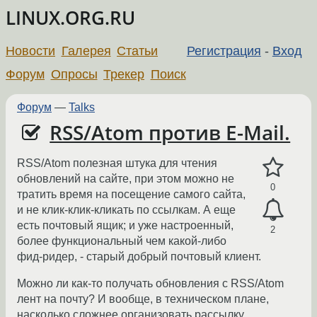
LINUX.ORG.RU
Новости
Галерея
Статьи
Регистрация
-
Вход
Форум
Опросы
Трекер
Поиск
Форум
—
Talks
RSS/Atom против E-Mail.
RSS/Atom полезная штука для чтения
обновлений на сайте, при этом можно не
0
тратить время на посещение самого сайта,
и не клик-клик-кликать по ссылкам. А еще
есть почтовый ящик; и уже настроенный,
2
более функциональный чем какой-либо
фид-ридер, - старый добрый почтовый клиент.
Можно ли как-то получать обновления с RSS/Atom
лент на почту? И вообще, в техническом плане,
насколько сложнее организовать рассылку