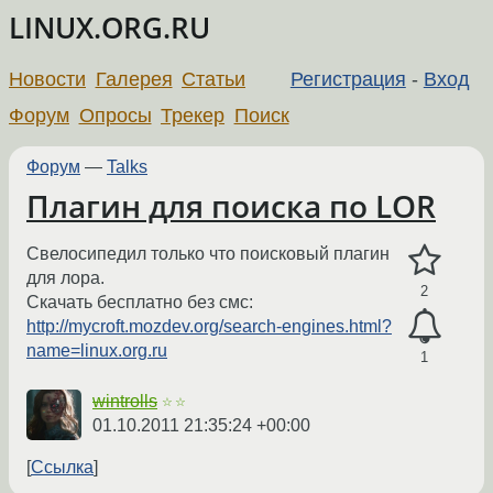
LINUX.ORG.RU
Новости
Галерея
Статьи
Регистрация
-
Вход
Форум
Опросы
Трекер
Поиск
Форум
—
Talks
Плагин для поиска по LOR
Свелосипедил только что поисковый плагин
для лора.
2
Скачать бесплатно без смс:
http://mycroft.mozdev.org/search-engines.html?
name=linux.org.ru
1
wintrolls
☆☆
01.10.2011 21:35:24 +00:00
Ссылка