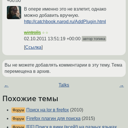
+00:00
В опере именно это не взлетит, однако
можно добавить вручную.
http://catchbook.narod.ru/AddPlugin.html
wintrolls
☆☆
02.10.2011 13:51:19 +00:00
автор топика
Ссылка
Вы не можете добавлять комментарии в эту тему. Тема
перемещена в архив.
←
Talks
→
Похожие темы
Поиск на lor в firefox
(2010)
Форум
Firefox плагин для поиска
(2015)
Форум
[FF] Поиск в вики (всей!) на разных языках
Форум